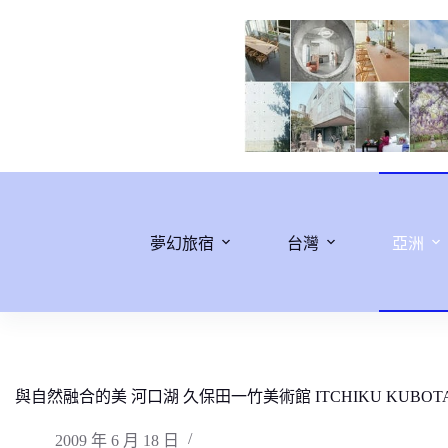
跳
至
主
要
內
容
夢幻旅宿
台灣
亞洲
與自然融合的美 河口湖 久保田一竹美術館 ITCHIKU KUBOTA 
2009 年 6 月 18 日