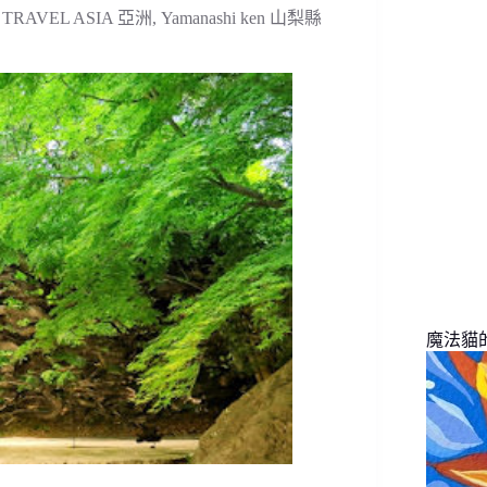
找
,
TRAVEL ASIA 亞洲
,
Yamanashi ken 山梨縣
不
到
符
合
條
件
的
結
果
魔法貓的旅