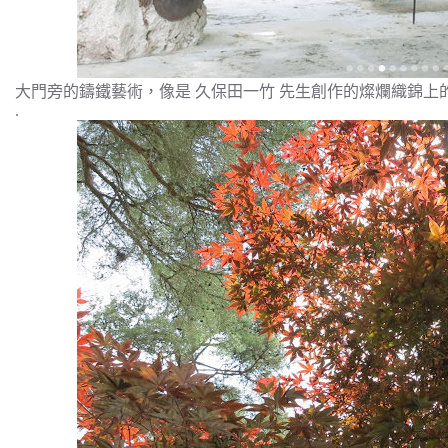
大門旁的鑄鐵藝術，像是 久保田一竹 先生創作的燦爛織錦上
.