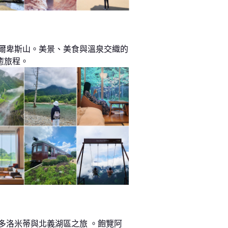
阿爾卑斯山。美景、美食與溫泉交織的
癒旅程。
 多洛米蒂與北義湖區之旅 。飽覽阿