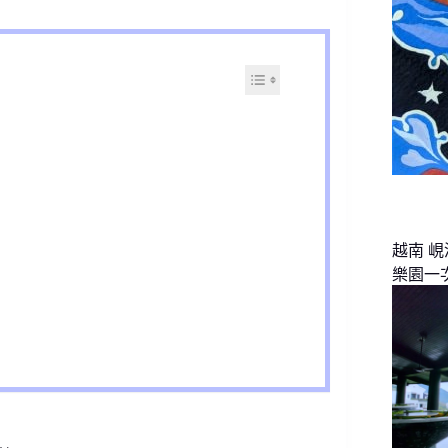
越南 
樂園一