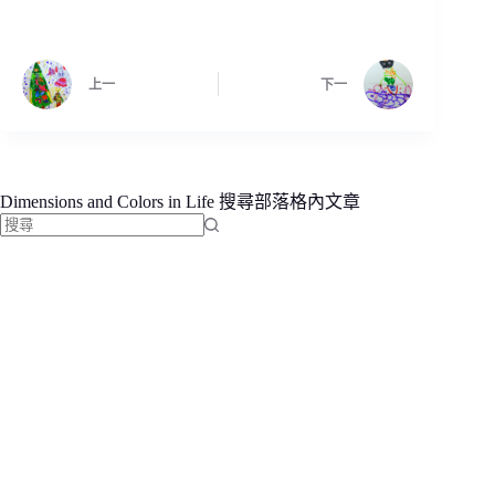
上一
下一
Dimensions and Colors in Life 搜尋部落格內文章
找
不
到
符
合
條
件
的
結
果