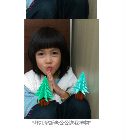
“拜託聖誕老公公送我禮物”