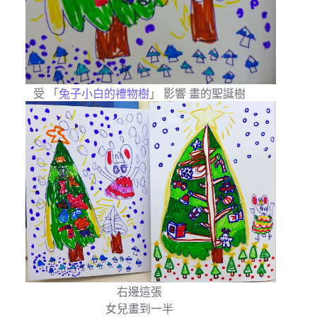
受 「
兔子小白的禮物樹
」 影響 畫的聖誕樹
右邊這張
女兒畫到一半