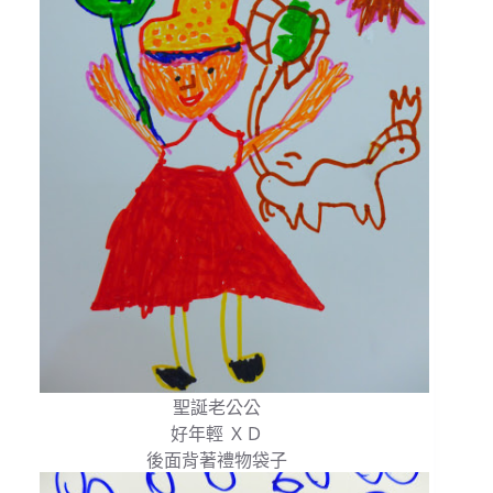
聖誕老公公
好年輕 ＸＤ
後面背著禮物袋子