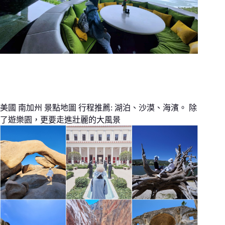
美國 南加州 景點地圖 行程推薦: 湖泊、沙漠、海濱。 除
了遊樂園，更要走進壯麗的大風景