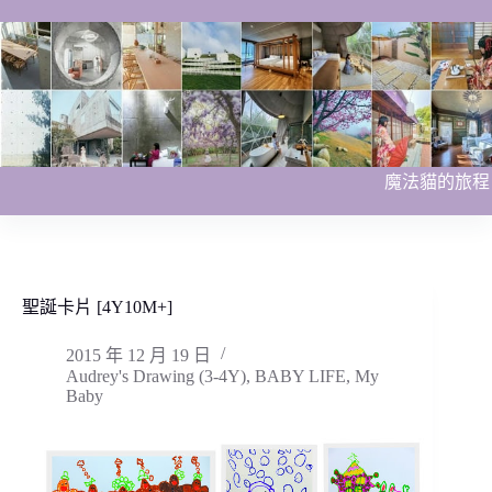
跳
至
主
要
內
容
魔法貓的旅程
聖誕卡片 [4Y10M+]
2015 年 12 月 19 日
Audrey's Drawing (3-4Y)
,
BABY LIFE
,
My
Baby