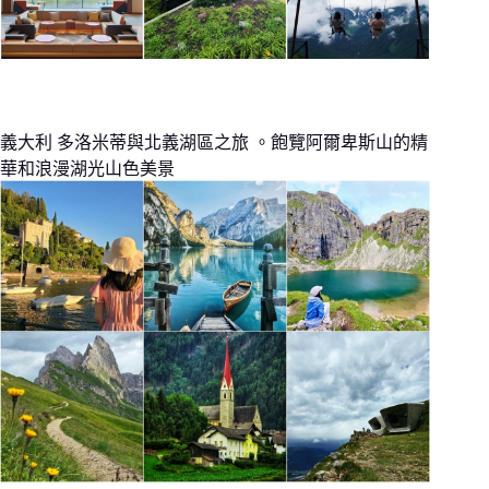
義大利 多洛米蒂與北義湖區之旅 。飽覽阿爾卑斯山的精
華和浪漫湖光山色美景