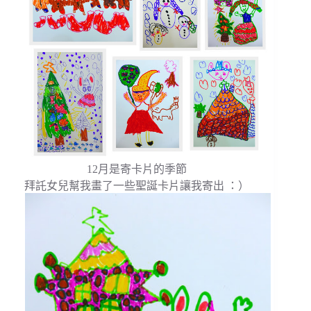
12月是寄卡片的季節
拜託女兒幫我畫了一些聖誕卡片讓我寄出 ：）