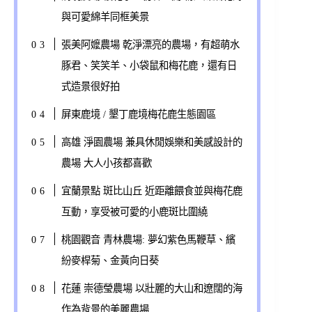
與可愛綿羊同框美景
張美阿嬤農場 乾淨漂亮的農場，有超萌水
豚君、笑笑羊、小袋鼠和梅花鹿，還有日
式造景很好拍
屏東鹿境 / 墾丁鹿境梅花鹿生態園區
高雄 淨園農場 兼具休閒娛樂和美感設計的
農場 大人小孩都喜歡
宜蘭景點 斑比山丘 近距離餵食並與梅花鹿
互動，享受被可愛的小鹿斑比圍繞
桃園觀音 青林農場: 夢幻紫色馬鞭草、繽
紛麥桿菊、金黃向日葵
花蓮 崇德瑩農場 以壯麗的大山和遼闊的海
作為背景的美麗農場