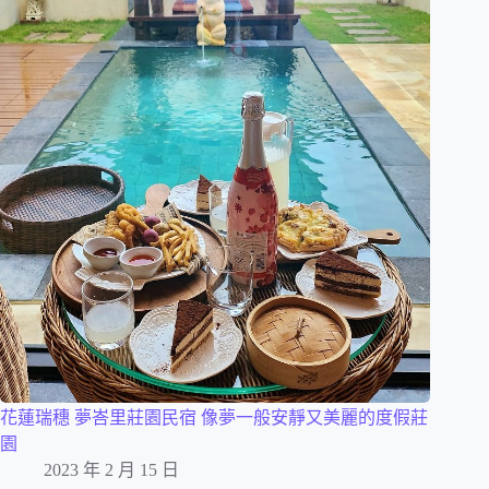
花蓮瑞穗 夢峇里莊園民宿 像夢一般安靜又美麗的度假莊
園
2023 年 2 月 15 日