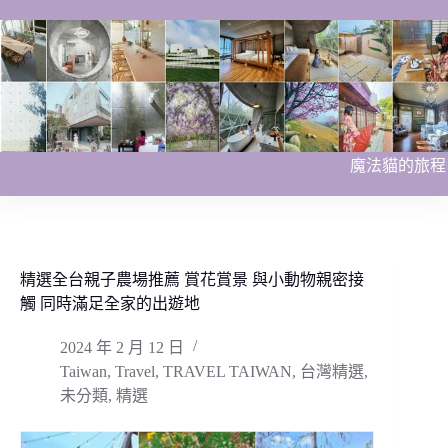
跳
至
主
要
內
容
魔法貓的旅程
精選全台親子農場推薦 賞花賞景 與小動物親密接
觸 同時滿足全家的出遊地
2024 年 2 月 12 日
Taiwan
,
Travel
,
TRAVEL TAIWAN
,
台灣精選
,
未分類
,
精選