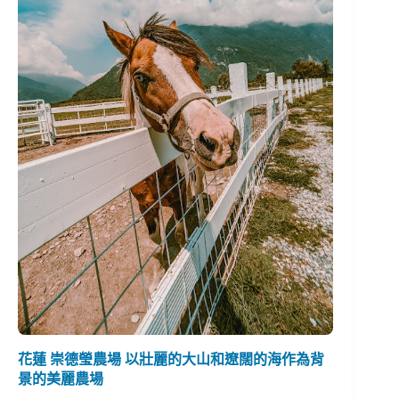
花蓮 崇德瑩農場 以壯麗的大山和遼闊的海作為背
景的美麗農場