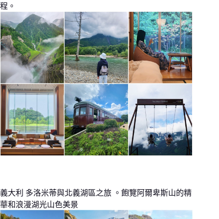
程。
義大利 多洛米蒂與北義湖區之旅 。飽覽阿爾卑斯山的精
華和浪漫湖光山色美景