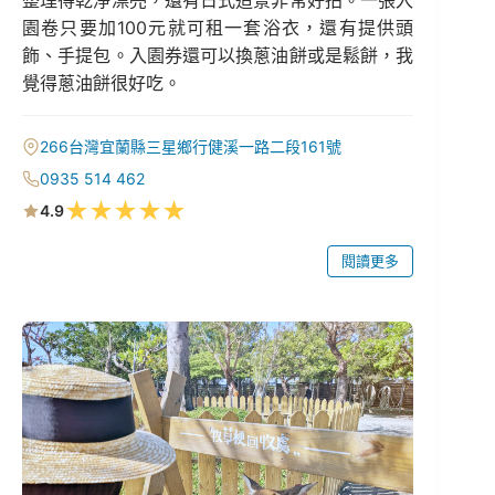
整理得乾淨漂亮，還有日式造景非常好拍。一張入
園卷只要加100元就可租一套浴衣，還有提供頭
飾、手提包。入園券還可以換蔥油餅或是鬆餅，我
覺得蔥油餅很好吃。
266台灣宜蘭縣三星鄉行健溪一路二段161號
0935 514 462
★
★
★
★
★
4.9
閱讀更多