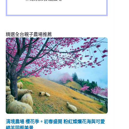
精選全台親子農場推薦
清境農場 櫻花季。初春盛開 粉紅燦爛花海與可愛
綿羊同框美景