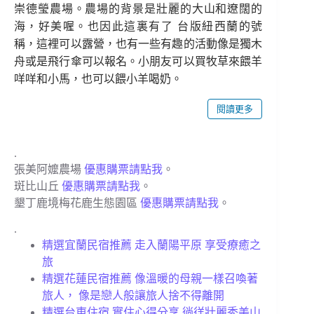
崇德瑩農場。農場的背景是壯麗的大山和遼闊的
海，好美喔。也因此這裏有了 台版紐西蘭的號
稱，這裡可以露營，也有一些有趣的活動像是獨木
舟或是飛行傘可以報名。小朋友可以買牧草來餵羊
咩咩和小馬，也可以餵小羊喝奶。
閱讀更多
.
張美阿嬤農場
優惠購票請點我
。
斑比山丘
優惠購票請點我
。
墾丁鹿境梅花鹿生態園區
優惠購票請點我
。
.
精選宜蘭民宿推薦 走入蘭陽平原 享受療癒之
旅
精選花蓮民宿推薦 像溫暖的母親一樣召喚著
旅人， 像是戀人般讓旅人捨不得離開
精選台東住宿 實住心得分享 徜徉壯麗秀美山