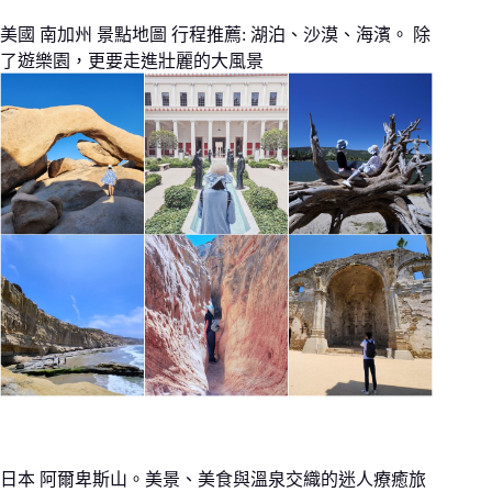
美國 南加州 景點地圖 行程推薦: 湖泊、沙漠、海濱。 除
了遊樂園，更要走進壯麗的大風景
日本 阿爾卑斯山。美景、美食與溫泉交織的迷人療癒旅