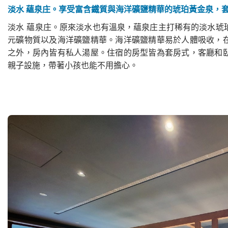
淡水 蘊泉庄。享受富含鐵質與海洋礦鹽精華的琥珀黃金泉，
淡水 蘊泉庄。原來淡水也有溫泉，蘊泉庄主打稀有的淡水琥
元礦物質以及海洋礦鹽精華。海洋礦鹽精華易於人體吸收，
之外，房內皆有私人湯屋。住宿的房型皆為套房式，客廳和
親子設施，帶著小孩也能不用擔心。