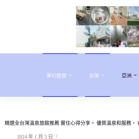
跳
至
主
要
內
容
夢幻旅宿
台灣
亞洲
精選全台灣溫泉旅館推薦 實住心得分享。 優質溫泉和服務，
2024 年 1 月 5 日