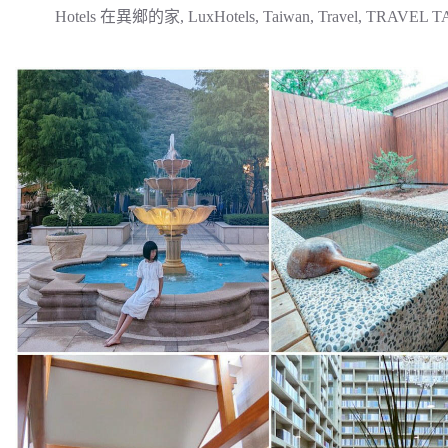
Hotels 在異鄉的家
,
LuxHotels
,
Taiwan
,
Travel
,
TRAVEL T