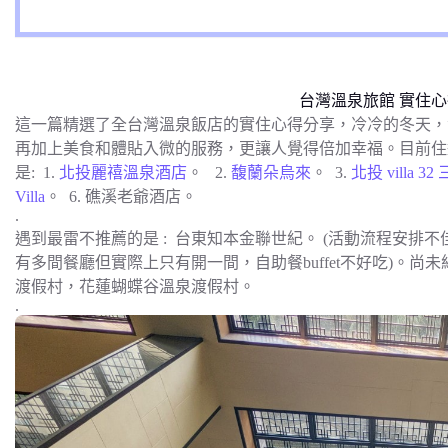
台灣溫泉旅館 實住
這一篇精選了全台灣溫泉飯店的實住心得分享，冷冷的冬天，
再加上美食和體貼入微的服務，更讓人覺得倍加幸福。目前住
是: 1.
北投麗禧溫泉酒店
。 2.
馥蘭朵烏來
。 3.
北投 villa 3
Villa
。 6. 礁溪老爺酒店。
.
遇到最雷不推薦的是 : 台東知本金聯世紀。 (活動流程安排
有多間餐廳但實際上只有開一間，自助餐buffet不好吃)。尚未
渡假村，花蓮蝴蝶谷溫泉渡假村。
.