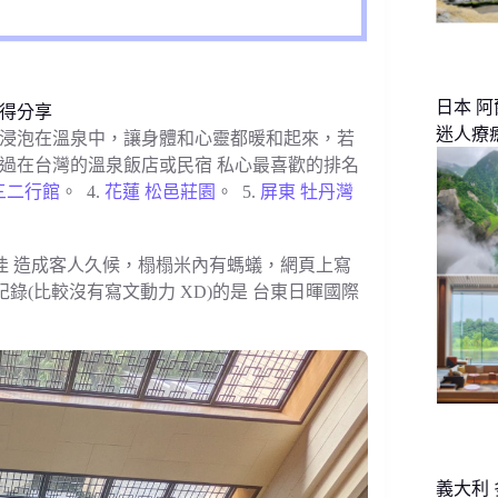
日本 
心得分享
迷人療
浸泡在溫泉中，讓身體和心靈都暖和起來，若
過在台灣的溫泉飯店或民宿 私心最喜歡的排名
2 三二行館
。 4.
花蓮 松邑莊園
。 5.
屏東 牡丹灣
不佳 造成客人久候，榻榻米內有螞蟻，網頁上寫
紀錄(比較沒有寫文動力 XD)的是 台東日暉國際
義大利