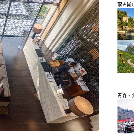
爾卑斯
青森、