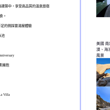
格建築中，享受高品質的溫泉旅宿
美食。
中不足的微踩雷湯屋體驗
泳池
美國 南
漠、海
versary
風景
柔擁抱
Villa