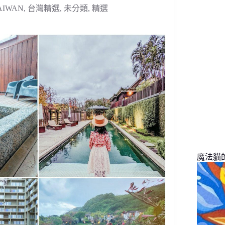
找
AIWAN
,
台灣精選
,
未分類
,
精選
不
到
符
合
條
件
的
結
果
魔法貓的旅