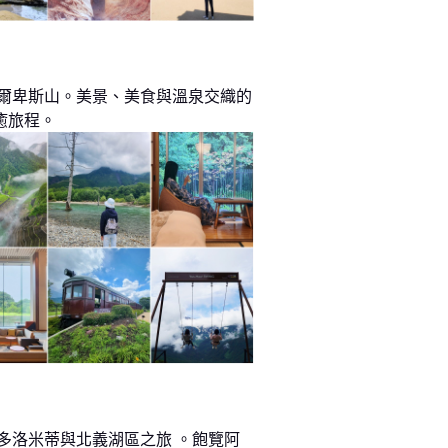
阿爾卑斯山。美景、美食與溫泉交織的
癒旅程。
 多洛米蒂與北義湖區之旅 。飽覽阿