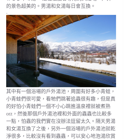
的景色超美的。男湯和女湯每日會互換。
.
其中有一個浴場的戶外湯池，周圍有好多小青蛙，
小青蛙們很可愛，看牠們跳著追蟲很有趣，但是真
的好怕小青蛙們一個不小心跳進溫泉裡就被煮熟
orz，然後那個戶外湯池裡和外面的蟲蟲也比較多
一點，怕蟲的我們實在沒辦法逗留太久。隔天男湯
和女湯互換了之後，另外一個浴場的戶外湯池就乾
淨很多，比較沒有看到蟲蟲，可以安心地泡湯欣賞