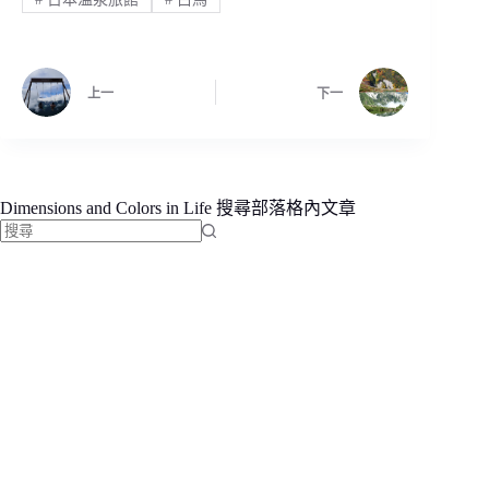
上一
下一
Dimensions and Colors in Life 搜尋部落格內文章
找
不
到
符
合
條
件
的
結