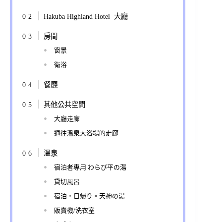
Hakuba Highland Hotel 大廳
房間
窗景
衛浴
餐廳
其他公共空間
大廳走廊
通往溫泉大浴場的走廊
溫泉
宿泊者專用 わらび平の湯
貸切風呂
宿泊・日帰り。天神の湯
販賣機/洗衣室