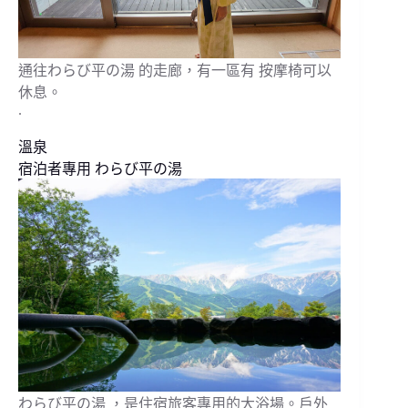
通往わらび平の湯 的走廊，有一區有 按摩椅可以
休息。
.
溫泉
宿泊者專用 わらび平の湯
わらび平の湯 ，是住宿旅客專用的大浴場。戶外