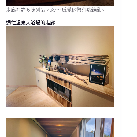
走廊有許多陳列品。恩~~ 感覺稍微有點雜亂。
.
通往溫泉大浴場的走廊
.