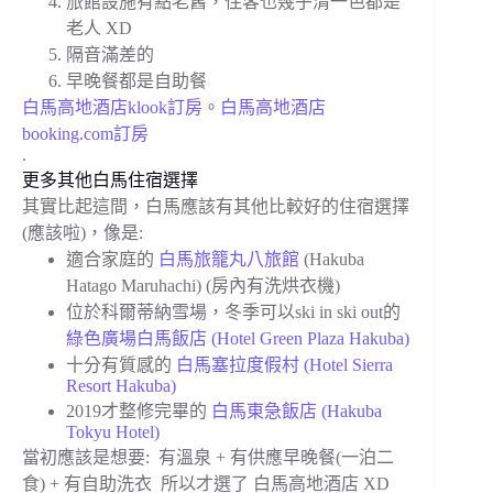
旅館設施有點老舊，住客也幾乎清一色都是
老人 XD
隔音滿差的
早晚餐都是自助餐
白馬高地酒店klook訂房
。
白馬高地酒店
booking.com訂房
.
更多其他白馬住宿選擇
其實比起這間，白馬應該有其他比較好的住宿選擇
(應該啦)，像是:
適合家庭的
白馬旅籠丸八旅館
(Hakuba
Hatago Maruhachi) (房內有洗烘衣機)
位於科爾蒂納雪場，冬季可以ski in ski out的
綠色廣場白馬飯店 (Hotel Green Plaza Hakuba)
十分有質感的
白馬塞拉度假村 (Hotel Sierra
Resort Hakuba)
2019才整修完畢的
白馬東急飯店 (Hakuba
Tokyu Hotel)
當初應該是想要: 有溫泉 + 有供應早晚餐(一泊二
食) + 有自助洗衣 所以才選了 白馬高地酒店 XD