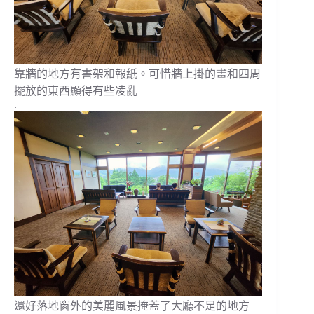
靠牆的地方有書架和報紙。可惜牆上掛的畫和四周
擺放的東西顯得有些凌亂
.
還好落地窗外的美麗風景掩蓋了大廳不足的地方