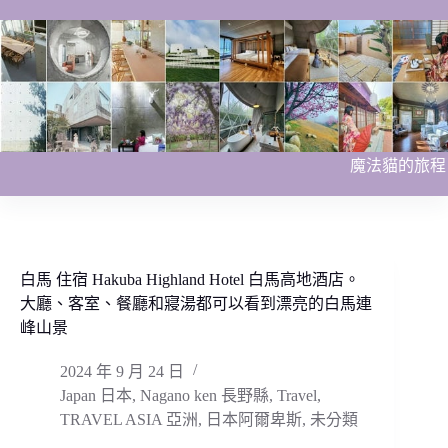
跳
至
主
要
內
容
魔法貓的旅程
白馬 住宿 Hakuba Highland Hotel 白馬高地酒店。
大廳、客室、餐廳和寢湯都可以看到漂亮的白馬連
峰山景
2024 年 9 月 24 日
Japan 日本
,
Nagano ken 長野縣
,
Travel
,
TRAVEL ASIA 亞洲
,
日本阿爾卑斯
,
未分類