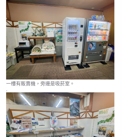
一樓有販賣機，旁邊是吸菸室。
.