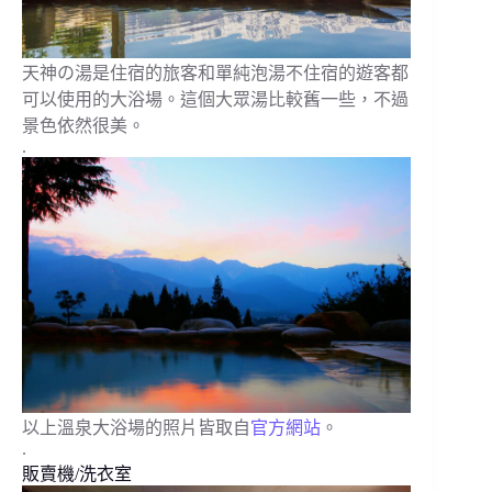
天神の湯是住宿的旅客和單純泡湯不住宿的遊客都
可以使用的大浴場。這個大眾湯比較舊一些，不過
景色依然很美。
.
以上溫泉大浴場的照片皆取自
官方網站
。
.
販賣機/洗衣室