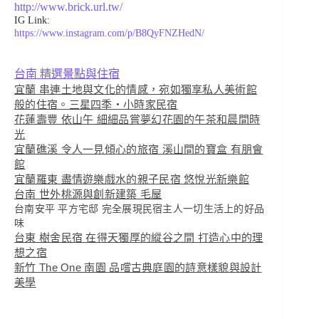
http://www.brick.url.tw/
IG Link:
https://www.instagram.com/p/B8QyFNZHedN/
台南 精選景點與住宿
宜蘭 串連土地與文化的情感，宛如獨享私人美術館
般的住宿。三星四季・小時家民宿
花蓮壽豐 依山午 細細品嘗夢幻花園的午茶和晨間時
光
宜蘭礁溪 令人一見傾心的旅宿 溪山間的寶盒 有朋會
館
宜蘭羅東 盡情遊樂戲水的親子民宿 悠悅光新樂館
台南 世外桃源與創新建築 毛屋
台南安平 平方宅邸 完全展現民宿主人一切生活上的好品
味
台東 樹舍民宿 在得天獨厚的縱谷之間 打造心中的理
想之宿
新竹 The One 南園 品嚐古典庭園的詩意樣貌與設計
美學