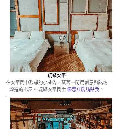
玩聚安平
在安平鬧中取靜的小巷內，藏著一間用創意和熱情
改造的老屋。 玩聚安平民宿
優惠訂房請點我
。
.