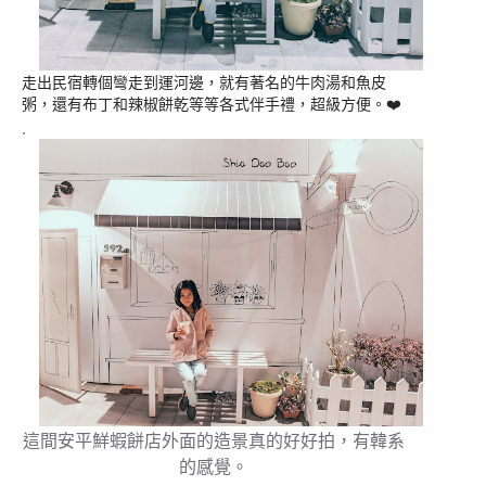
走出民宿轉個彎走到運河邊，
就有著名的牛肉湯和魚皮
粥，
還有布丁和辣椒餅乾等等各式伴手禮，
超級方便。❤️
.
這間安平鮮蝦餅店外面的造景真的好好拍，有韓系
的感覺。