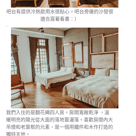
吧台有提供冷熱飲用水很貼心。吧台旁邊的沙發很
適合窩著看書：）
.
我們入住的是翻花繩四人房。房間寬敞乾淨 ，溫
暖明亮的陽光從大面的落地窗灑落。喜歡房間內大
吊燈和老窗框的元素，是一個用鐵件和木作打造的
獨特天地。