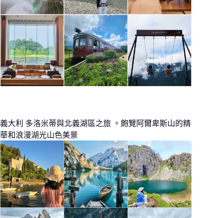
義大利 多洛米蒂與北義湖區之旅 。飽覽阿爾卑斯山的精
華和浪漫湖光山色美景