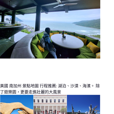
美國 南加州 景點地圖 行程推薦: 湖泊、沙漠、海濱。 除
了遊樂園，更要走進壯麗的大風景