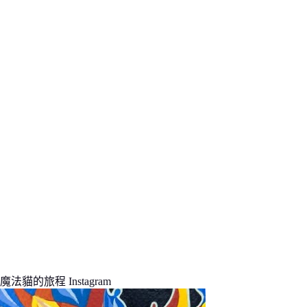
條
件
的
結
果
魔法貓的旅程 Instagram