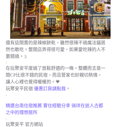
還有這間賣的是辣椒餅乾，雖然很辣不過魔法貓居
然也敢吃。整間店弄得很可愛，如果愛吃辣的人不
要錯過。:)
.
在玩聚安平度過了放鬆舒適的一晚。整體而言是一
間CP比很不錯的民宿，而且管家也好親切熱情，
讓人心裡也覺得暖暖的。💗
玩聚安平民宿
優惠訂房請點我
。
.
精選台南住宿推薦 實住經驗分享 徜徉在迷人古都
之中的理想居所
.
玩聚安平 官方網站