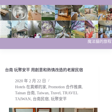
跳
至
主
要
內
容
魔法貓的旅程
台南 玩聚安平 用創意和熱情改造的老屋民宿
2020 年 2 月 22 日
Hotels 在異鄉的家
,
Promotion 合作推廣
,
Tainan 台南
,
Taiwan
,
Travel
,
TRAVEL
TAIWAN
,
台南民宿
,
玩聚安平