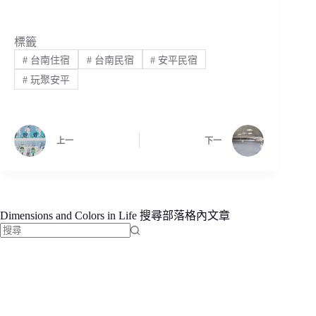
標籤
#
台南住宿
#
台南民宿
#
安平民宿
#
玩聚安平
上一
下一
Dimensions and Colors in Life 搜尋部落格內文章
找
不
到
符
合