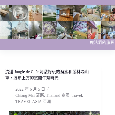
跳
至
主
要
內
容
魔法貓的旅程
清邁 Jungle de Cafe 刺激好玩的溜索和叢林過山
車，瀑布上方的悠閒午茶時光
2022 年 6 月 5 日
Chiang Mai 清邁
,
Thailand 泰國
,
Travel
,
TRAVEL ASIA 亞洲