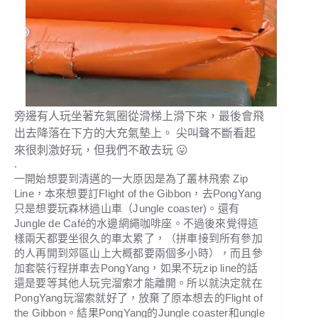
旁邊有人玩坐著充氣圈從滑梯上滑下來，最後會飛
出去降落在下方的大充氣墊上。 尖叫聲不斷看起
來很刺激好玩，但我們不敢去玩 😛
.
一開始想要到清邁的一大原因是為了叢林飛索 Zip
Line，本來想要訂Flight of the Gibbon，去PongYang
只是想要玩森林過山車（Jungle coaster)。還有
Jungle de Café的水邊網繩咖啡座。不過後來覺得這
樣兩天都要坐很久的車太累了，（拼車接到所有參加
的人再開到郊區山上大概都要兩個多小時），而且參
加套裝行程拼車去PongYang，如果不玩zip line的話
還是要等其他人玩完溜索才能離開。所以就決定就在
PongYang玩
溜索
就好了，放棄了原本想去的Flight of
the Gibbon。結果PongYang的Jungle coaster和ungle