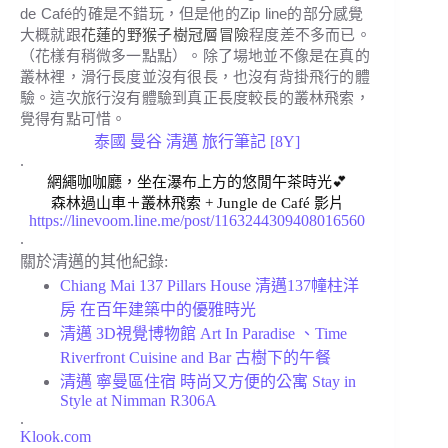
de Café的確是不錯玩，但是他的Zip line的部分感覺
大概就跟
花蓮的野猴子樹冠層冒險
程度差不多而已。
（花樣有稍微多一點點）。除了場地並不像是在真的
叢林裡，滑行長度並沒有很長，
也沒有背掛飛行的體
驗。
這次旅行沒有體驗到真正長度較長的叢林飛索，
覺得有點可惜。
泰國 曼谷 清邁 旅行筆記 [8Y]
.
網繩咖咖廳，坐在瀑布上方的悠閒午茶時光💕
森林過山車＋叢林飛索 + Jungle de Café 影片
https://linevoom.line.me/post/1163244309408016560
.
關於清邁的其他紀錄:
Chiang Mai 137 Pillars House 清邁137幢柱洋
房 在百年建築中的優雅時光
清邁 3D視覺博物館 Art In Paradise 、Time
Riverfront Cuisine and Bar 古樹下的午餐
清邁 寧曼區住宿 時尚又方便的公寓 Stay in
Style at Nimman R306A
.
Klook.com