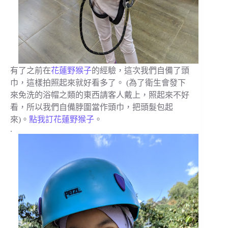
有了之前在
花蓮野猴子
的經驗，這次我們自備了頭
巾，這樣拍照起來就好看多了。 (為了衛生會發下
來免洗的浴帽之類的東西請客人戴上，照起來不好
看，所以我們自備脖圍當作頭巾，把頭髮包起
來)。
點我訂花蓮野猴子
。
.