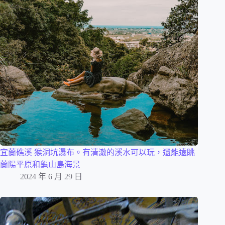
宜蘭礁溪 猴洞坑瀑布。有清澈的溪水可以玩，還能遠眺
蘭陽平原和龜山島海景
2024 年 6 月 29 日