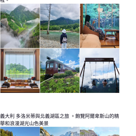
程。
義大利 多洛米蒂與北義湖區之旅 。飽覽阿爾卑斯山的精
華和浪漫湖光山色美景