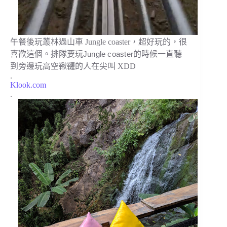
午餐後玩叢林過山車 Jungle coaster，超好玩的，很
喜歡這個。排隊要玩
Jungle coaster
的時候一直聽
到旁邊玩高空鞦韆的人在尖叫 XDD
.
Klook.com
.