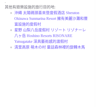
.
其他有遊樂設施的旅行目的地:
沖繩 太陽碼頭喜來登度假酒店 Sheraton
Okinawa Sunmarina Resort 擁有美麗沙灘和豐
富設施的度假村
星野 山梨八岳度假村 リゾート リゾナーレ
八ヶ岳 Hoshino Resorts RISONARE
Yatsugatake 深具藝術感的渡假村
清里高原 萌木の村 童話森林裡的旋轉木馬