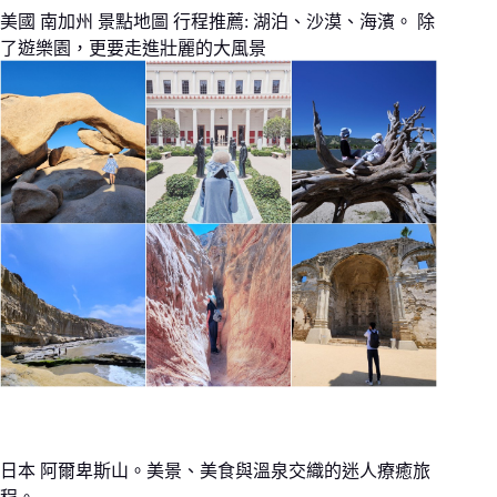
美國 南加州 景點地圖 行程推薦: 湖泊、沙漠、海濱。 除
了遊樂園，更要走進壯麗的大風景
日本 阿爾卑斯山。美景、美食與溫泉交織的迷人療癒旅