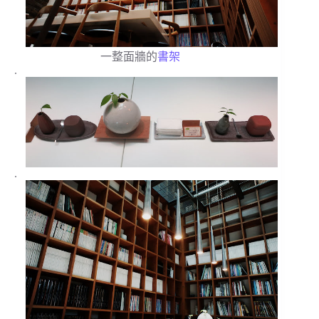
一整面牆的
書架
.
.