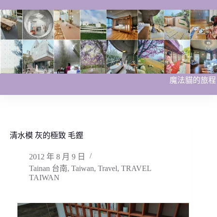
跳
至
主
要
內
容
魔法貓的旅程
清水模 灰的極致 毛鏗
2012 年 8 月 9 日
Tainan 台南
,
Taiwan
,
Travel
,
TRAVEL
TAIWAN