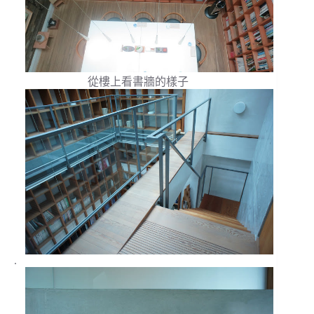
從樓上看書牆的樣子
.