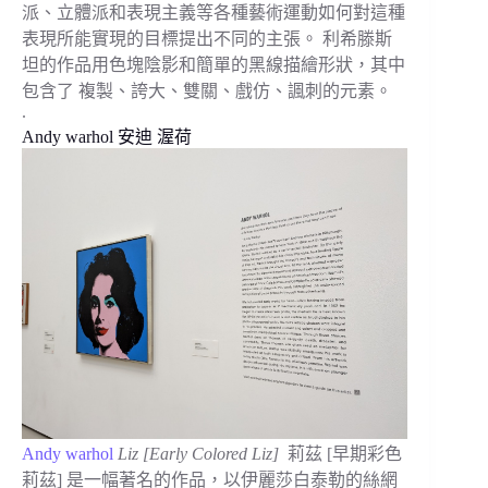
派、立體派和表現主義等各種藝術運動如何對這種
表現所能實現的目標提出不同的主張。 利希滕斯
坦的作品用色塊陰影和簡單的黑線描繪形狀，其中
包含了 複製、誇大、雙關、戲仿、諷刺的元素。
.
Andy warhol 安迪 渥荷
Andy warhol
Liz [Early Colored Liz]
莉茲 [早期彩色
莉茲] 是一幅著名的作品，以伊麗莎白泰勒的絲網