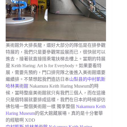
美術館外大排長龍，還好大部分的隊伍是在排參觀
特展的，我們只是要參觀常設展而已，很快就可以
進去，接著就直接搭乘電扶梯去樓上。當期的特展
是 Keith Haring: Art Is for Everybody。如果要看特
展，需要先預約，門口排完隊之後進入美術館還要
繼續排。不禁想起我們造訪日本
山梨县的中村凱斯
哈林美術館
Nakamura Keith Haring Museum的時
候，當時整座美術館就只有我們三個人，而在這邊
只是個特展就要排成這樣，我們在日本的時候卻彷
彿包場一整個美術館一樣 獨享整個
Nakamura Keith
Haring Museum
的偌大館藏展場，真的是十分奢華
的經驗啊 XDD
中村凱斯 哈林美術館 Nakamura Keith Haring