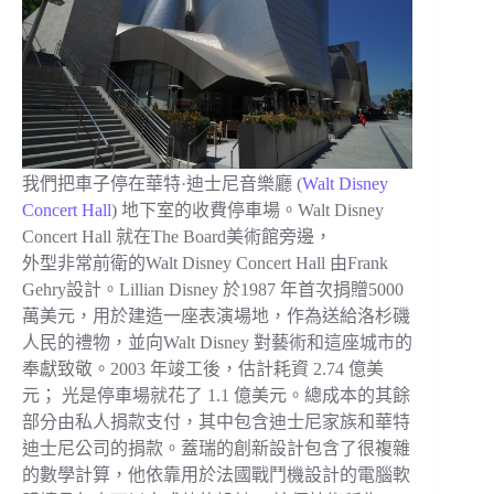
我們把車子停在華特·迪士尼音樂廳 (
Walt Disney
Concert Hall
) 地下室的收費停車場。Walt Disney
Concert Hall 就在The Board美術館旁邊，
外型非常前衛的Walt Disney Concert Hall 由Frank
Gehry設計。Lillian Disney 於1987 年首次捐贈5000
萬美元，用於建造一座表演場地，作為送給洛杉磯
人民的禮物，並向Walt Disney 對藝術和這座城市的
奉獻致敬。2003 年竣工後，估計耗資 2.74 億美
元； 光是停車場就花了 1.1 億美元。總成本的其餘
部分由私人捐款支付，其中包含迪士尼家族和華特
迪士尼公司的捐款。蓋瑞的創新設計包含了很複雜
的數學計算，他依靠用於法國戰鬥機設計的電腦軟