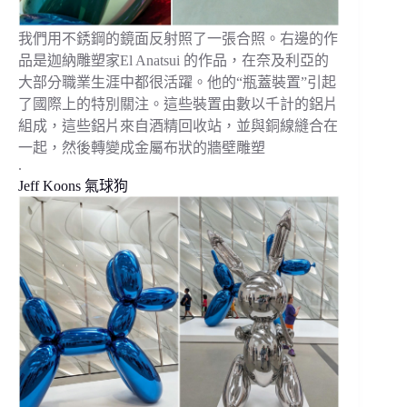
我們用不銹鋼的鏡面反射照了一張合照。右邊的作
品是迦納雕塑家El Anatsui 的作品，在奈及利亞的
大部分職業生涯中都很活躍。他的“瓶蓋裝置”引起
了國際上的特別關注。這些裝置由數以千計的鋁片
組成，這些鋁片來自酒精回收站，並與銅線縫合在
一起，然後轉變成金屬布狀的牆壁雕塑
.
Jeff Koons 氣球狗