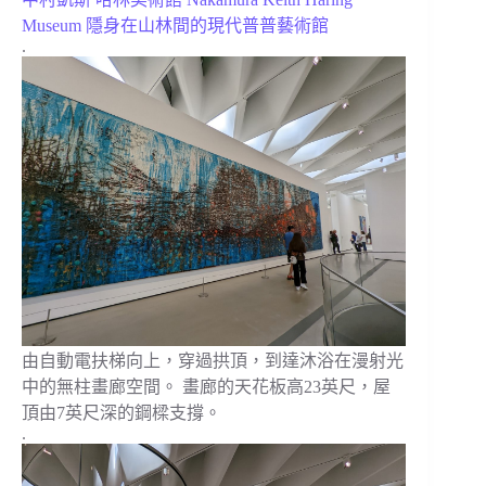
Museum 隱身在山林間的現代普普藝術館
.
由自動電扶梯向上，穿過拱頂，到達沐浴在漫射光
中的無柱畫廊空間。 畫廊的天花板高23英尺，屋
頂由7英尺深的鋼樑支撐。
.