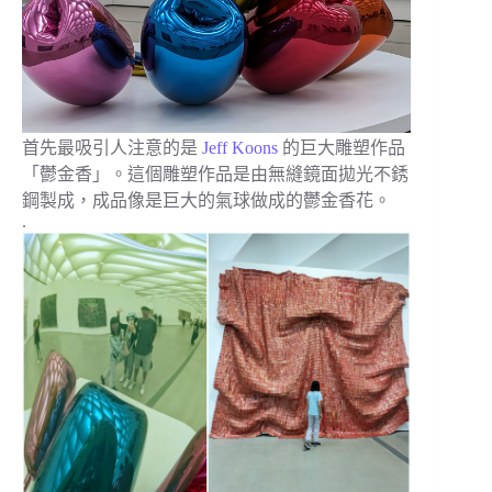
首先最吸引人注意的是
Jeff Koons
的巨大雕塑作品
「鬱金香」。這個雕塑作品是由無縫鏡面拋光不銹
鋼製成，成品像是巨大的氣球做成的鬱金香花。
.