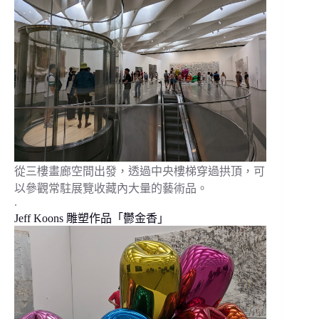
從三樓畫廊空間出發，透過中央樓梯穿過拱頂，可
以參觀常駐展覽收藏內大量的藝術品。
.
Jeff Koons 雕塑作品「鬱金香」