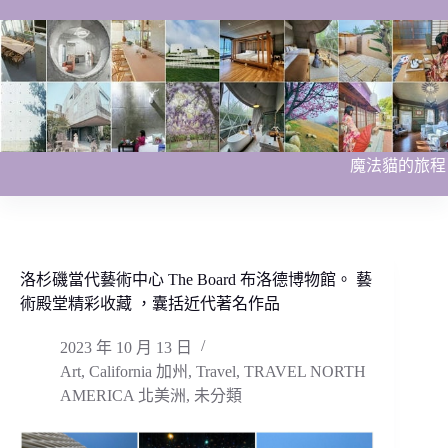
跳
至
主
要
內
容
魔法貓的旅程
洛杉磯當代藝術中心 The Board 布洛德博物館。 藝
術殿堂精彩收藏 ，囊括近代著名作品
2023 年 10 月 13 日
Art
,
California 加州
,
Travel
,
TRAVEL NORTH
AMERICA 北美洲
,
未分類