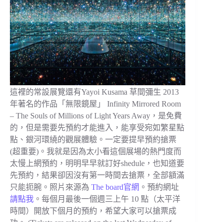
這裡的常設展覽還有Yayoi Kusama 草間彌生 2013
年著名的作品「無限鏡屋」 Infinity Mirrored Room
– The Souls of Millions of Light Years Away，是免費
的，但是需要先預約才能進入，能享受宛如繁星點
點、銀河環繞的觀展體驗。一定要提早預約搶票
(超重要)。我就是因為太小看這個展場的熱門度而
太慢上網預約，明明早早就訂好shedule，也知道要
先預約，結果卻因沒有第一時間去搶票，全部額滿
只能扼腕。照片來源為
The board官網
。預約網址
請點我
。每個月最後一個週三上午 10 點（太平洋
時間）開放下個月的預約，希望大家可以搶票成