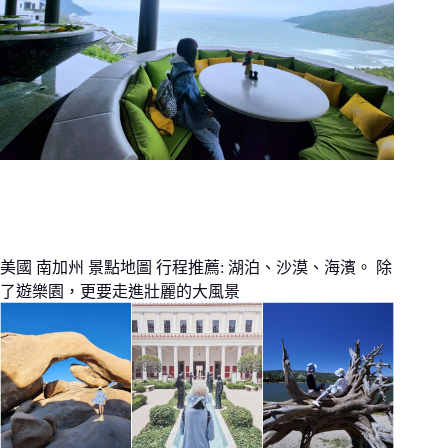
美國 南加州 景點地圖 行程推薦: 湖泊、沙漠、海濱。 除
了遊樂園，更要走進壯麗的大風景