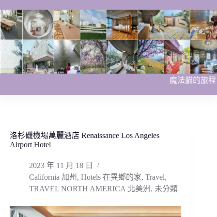
跳
至
主
要
內
容
魔法貓的旅程
洛杉磯機場萬麗酒店 Renaissance Los Angeles
Airport Hotel
2023 年 11 月 18 日
California 加州
,
Hotels 在異鄉的家
,
Travel
,
TRAVEL NORTH AMERICA 北美洲
,
未分類