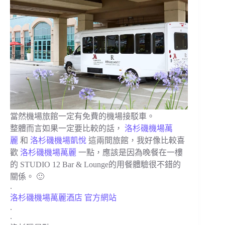
當然機場旅館一定有免費的機場接駁車。
整體而言如果一定要比較的話，
洛杉磯機場萬
麗
和
洛杉磯機場凱悅
這兩間旅館，我好像比較喜
歡
洛杉磯機場萬麗
一點，應該是因為晚餐在一樓
的 STUDIO 12 Bar & Lounge的用餐體驗很不錯的
關係。 🙂
.
洛杉磯機場萬麗酒店 官方網站
.
.