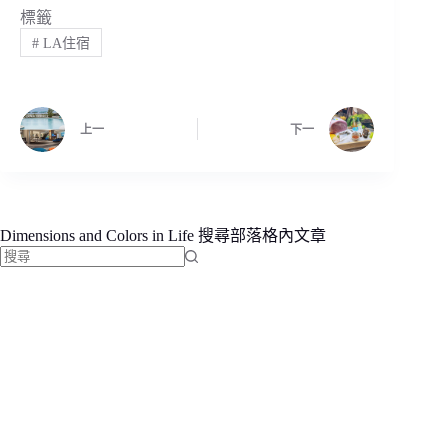
標籤
#
LA住宿
上一
下一
Dimensions and Colors in Life 搜尋部落格內文章
找
不
到
符
合
條
件
的