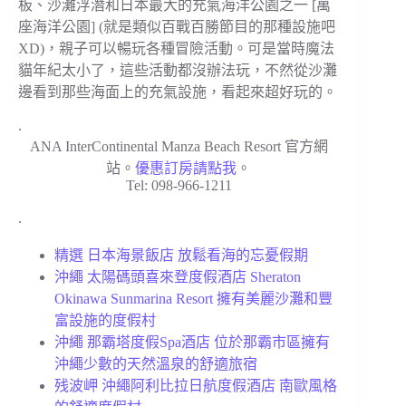
板、沙灘浮潛和日本最大的充氣海洋公園之一 [萬
座海洋公園] (就是類似百戰百勝節目的那種設施吧
XD)，親子可以暢玩各種冒險活動。可是當時魔法
貓年紀太小了，這些活動都沒辦法玩，不然從沙灘
邊看到那些海面上的充氣設施，看起來超好玩的。
.
ANA InterContinental Manza Beach Resort 官方網
站。
優惠訂房請點我
。
Tel: 098-966-1211
.
精選 日本海景飯店 放鬆看海的忘憂假期
沖繩 太陽碼頭喜來登度假酒店 Sheraton
Okinawa Sunmarina Resort 擁有美麗沙灘和豐
富設施的度假村
沖繩 那霸塔度假Spa酒店 位於那霸市區擁有
沖繩少數的天然溫泉的舒適旅宿
残波岬 沖繩阿利比拉日航度假酒店 南歐風格