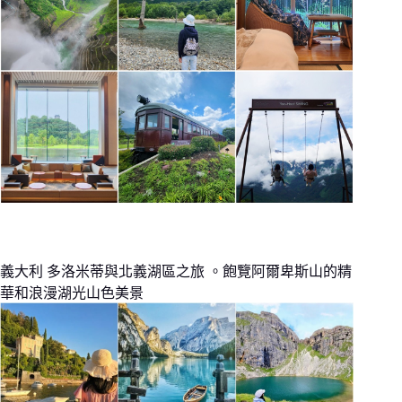
義大利 多洛米蒂與北義湖區之旅 。飽覽阿爾卑斯山的精
華和浪漫湖光山色美景