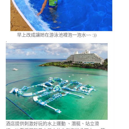
早上改成讓她在游泳池裡泡一泡水~~ :))
.
酒店提供刺激好玩的水上運動 、潛艇、站立滑