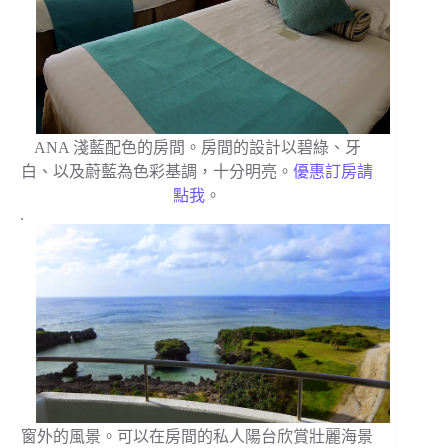
ANA 淺藍配色的房間。房間的設計以碧綠、牙
白、以及蔚藍為色彩基調，十分明亮。
優惠訂房請
點我
。
.
窗外的風景。可以在房間的私人陽台欣賞壯麗海景