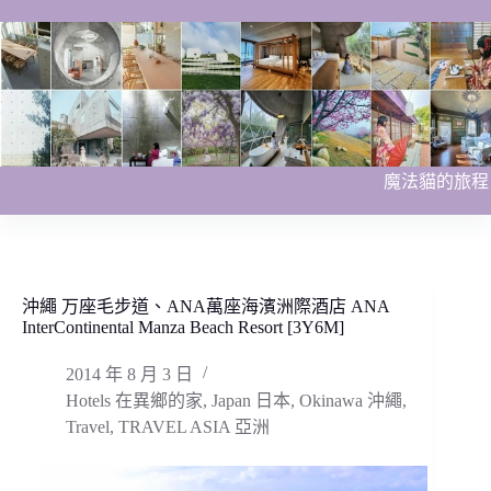
跳
至
主
要
內
容
魔法貓的旅程
沖繩 万座毛步道、ANA萬座海濱洲際酒店 ANA
InterContinental Manza Beach Resort [3Y6M]
2014 年 8 月 3 日
Hotels 在異鄉的家
,
Japan 日本
,
Okinawa 沖繩
,
Travel
,
TRAVEL ASIA 亞洲