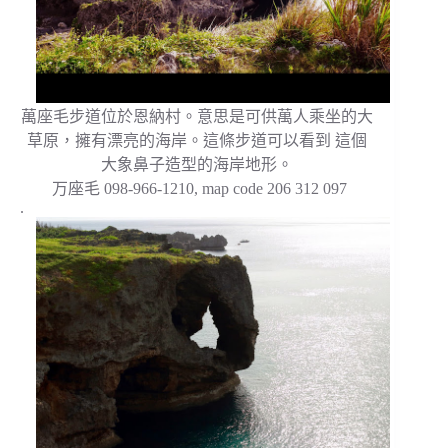
萬座毛步道位於恩納村。意思是可供萬人乘坐的大
草原，擁有漂亮的海岸。這條步道可以看到 這個
大象鼻子造型的海岸地形。
万座毛 098-966-1210, map code 206 312 097
.