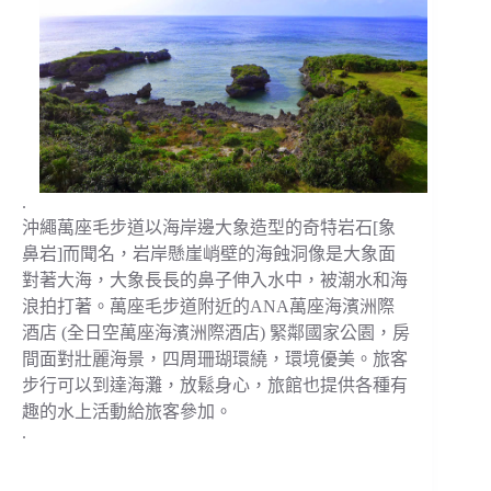
.
沖繩萬座毛步道以海岸邊大象造型的奇特岩石[象
鼻岩]而聞名，岩岸懸崖峭壁的海蝕洞像是大象面
對著大海，大象長長的鼻子伸入水中，被潮水和海
浪拍打著。萬座毛步道附近的ANA萬座海濱洲際
酒店 (全日空萬座海濱洲際酒店) 緊鄰國家公園，房
間面對壯麗海景，四周珊瑚環繞，環境優美。旅客
步行可以到達海灘，放鬆身心，旅館也提供各種有
趣的水上活動給旅客參加。
.