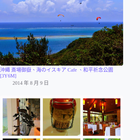
沖繩 斎場御嶽、海のイスキア Cafe 、和平祈念公園
[3Y6M]
2014 年 8 月 9 日