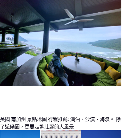
美國 南加州 景點地圖 行程推薦: 湖泊、沙漠、海濱。 除
了遊樂園，更要走進壯麗的大風景