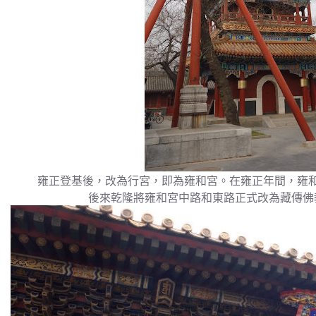
雍正登基後，改為行宮，即為雍和宮。在雍正年間，雍
後來乾隆將雍和宮中路和東路正式改為藏傳佛