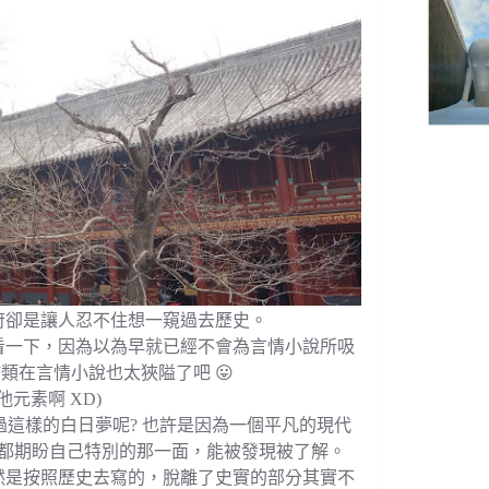
府卻是讓人忍不住想一窺過去歷史。
看一下，因為以為早就已經不會為言情小說所吸
類在言情小說也太狹隘了吧 😛
元素啊 XD)
這樣的白日夢呢? 也許是因為一個平凡的現代
都期盼自己特別的那一面，能被發現被了解。
然是按照歷史去寫的，脫離了史實的部分其實不