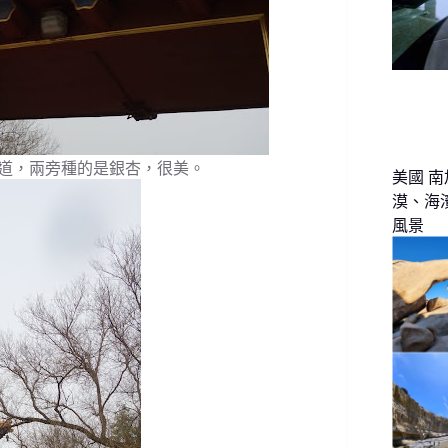
道，兩旁種的是銀杏，很美。
美國 南
漠、海
風景