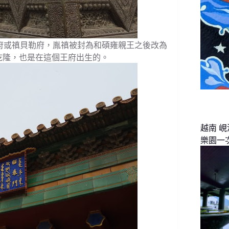
府或禛貝勒府，胤禛被封為和碩雍親王之後改為
乾隆，也是在這個王府出生的。
越南 
樂園一