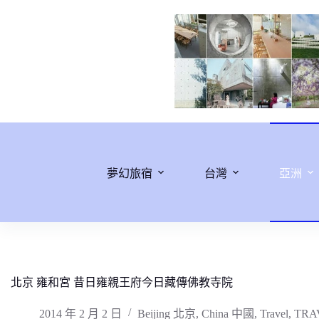
跳
至
主
要
內
容
夢幻旅宿
台灣
亞洲
北京 雍和宮 昔日雍親王府今日藏傳佛教寺院
2014 年 2 月 2 日
Beijing 北京
,
China 中國
,
Travel
,
TRA