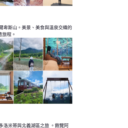
阿爾卑斯山。美景、美食與溫泉交織的
癒旅程。
 多洛米蒂與北義湖區之旅 。飽覽阿