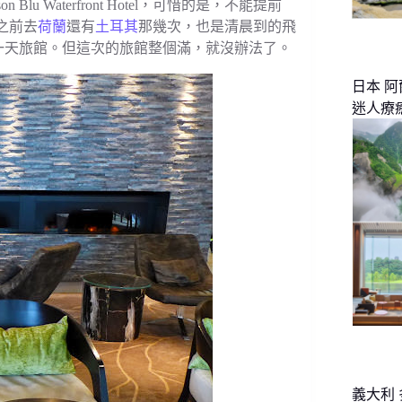
u Waterfront Hotel，可惜的是，不能提前
為之前去
荷蘭
還有
土耳其
那幾次，也是清晨到的飛
一天旅館。但這次的旅館整個滿，就沒辦法了。
日本 
迷人療
義大利