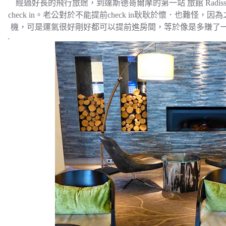
經過好長的飛行旅途，到達斯德哥爾摩的第一站 旅館 Radisson Bl
check in。老公對於不能提前check in耿耿於懷．也難怪，因
機，可是運氣很好剛好都可以提前進房間，等於像是多賺了
.