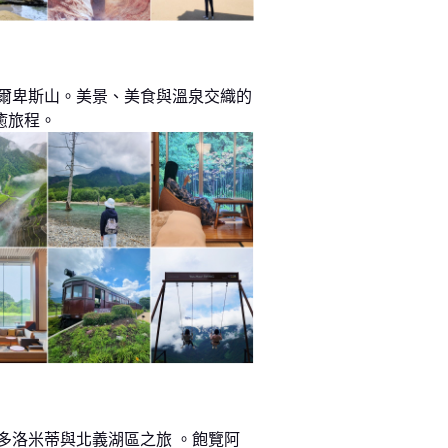
阿爾卑斯山。美景、美食與溫泉交織的
癒旅程。
 多洛米蒂與北義湖區之旅 。飽覽阿