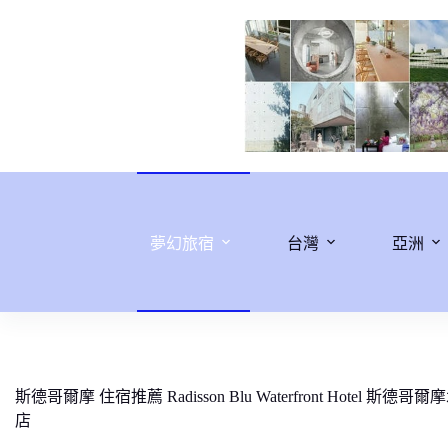
跳
至
主
要
內
容
夢幻旅宿
台灣
亞洲
斯德哥爾摩 住宿推薦 Radisson Blu Waterfront Hotel 斯德哥
店