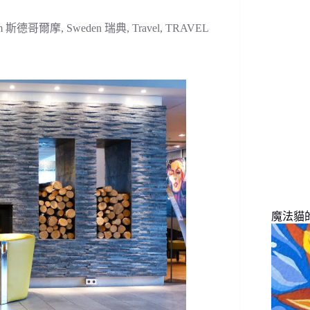
找
不
olm 斯德哥爾摩
,
Sweden 瑞典
,
Travel
,
TRAVEL
到
符
合
條
件
的
結
果
魔法貓的旅