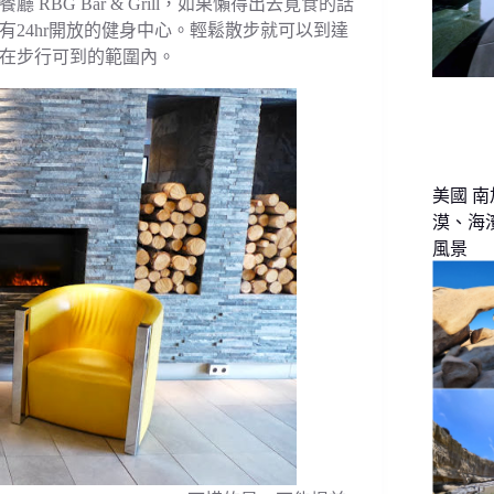
G Bar & Grill，如果懶得出去覓食的話
24hr開放的健身中心。輕鬆散步就可以到達
在步行可到的範圍內。
美國 南
漠、海
風景