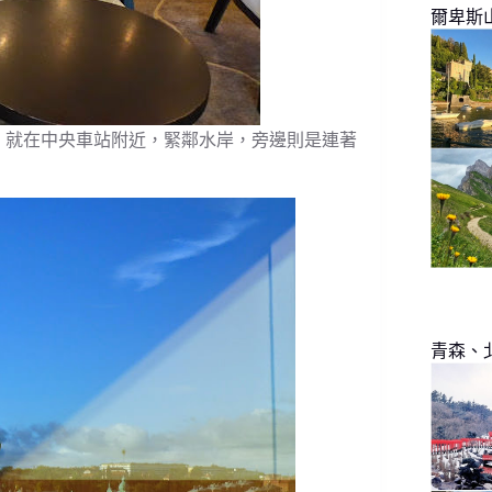
爾卑斯
旅館的地點蠻好的，就在中央車站附近，緊鄰水岸，旁邊則是連著
。
青森、