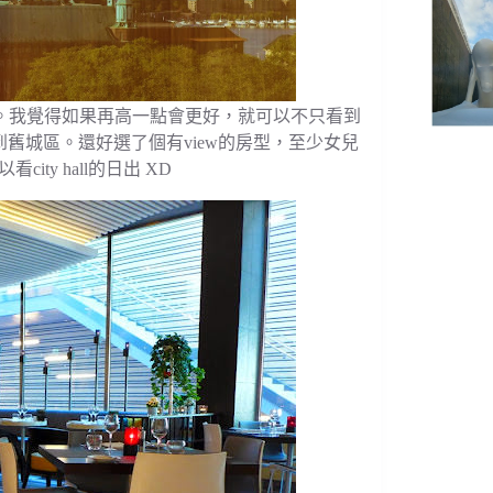
all。我覺得如果再高一點會更好，就可以不只看到
以越過屋頂看到舊城區。還好選了個有view的房型，至少女兒
city hall的日出 XD