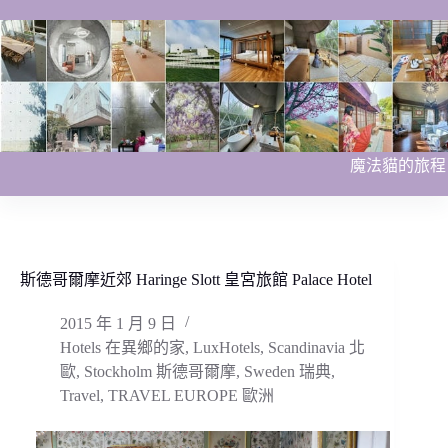
跳
至
主
要
內
容
魔法貓的旅程
斯德哥爾摩近郊 Haringe Slott 皇宮旅館 Palace Hotel
2015 年 1 月 9 日
Hotels 在異鄉的家
,
LuxHotels
,
Scandinavia 北
歐
,
Stockholm 斯德哥爾摩
,
Sweden 瑞典
,
Travel
,
TRAVEL EUROPE 歐洲