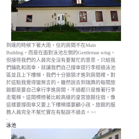
到達的時候下著大雨，住的房間不在Main
Building，而是在面對泳池左側的Gentleman wing，
但接待我們的人員完全沒有要幫忙的意思，只給我
們鑰匙和雨傘，就讓我們自己撐傘提行李經過泳池
區並且上下樓梯，我們十分狼狽才進到房間裡。對
於這點我覺得蠻無言的。雖然說去到瑞典的每間旅
館都是要自己拿行李進房間，不過都只是推著行李
走電梯。這間標榜著比較高級的皇宮旅館住宿，像
這樣要撐雨傘又要上下樓梯還要顧小孩，旅館的服
務人員完全不幫忙實在有點說不過去。><
.
泳池