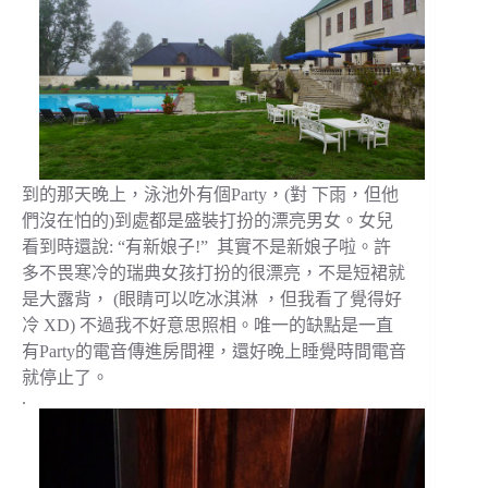
到的那天晚上，泳池外有個Party，(對 下雨，但他
們沒在怕的)到處都是盛裝打扮的漂亮男女。女兒
看到時還說: “有新娘子!” 其實不是新娘子啦。許
多不畏寒冷的瑞典女孩打扮的很漂亮，不是短裙就
是大露背， (眼睛可以吃冰淇淋 ，但我看了覺得好
冷 XD) 不過我不好意思照相。唯一的缺點是一直
有Party的電音傳進房間裡，還好晚上睡覺時間電音
就停止了。
.