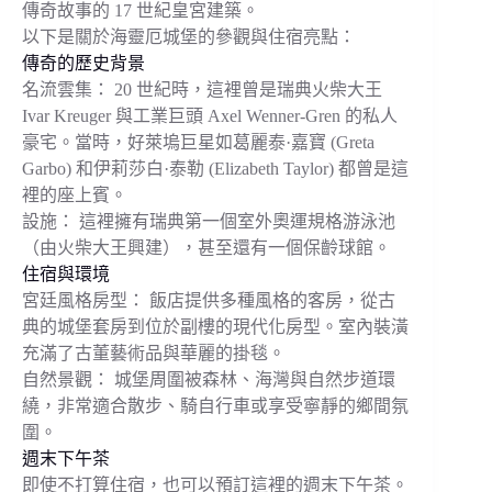
傳奇故事的 17 世紀皇宮建築。
以下是關於海靈厄城堡的參觀與住宿亮點：
傳奇的歷史背景
名流雲集： 20 世紀時，這裡曾是瑞典火柴大王
Ivar Kreuger 與工業巨頭 Axel Wenner-Gren 的私人
豪宅。當時，好萊塢巨星如葛麗泰·嘉寶 (Greta
Garbo) 和伊莉莎白·泰勒 (Elizabeth Taylor) 都曾是這
裡的座上賓。
設施： 這裡擁有瑞典第一個室外奧運規格游泳池
（由火柴大王興建），甚至還有一個保齡球館。
住宿與環境
宮廷風格房型： 飯店提供多種風格的客房，從古
典的城堡套房到位於副樓的現代化房型。室內裝潢
充滿了古董藝術品與華麗的掛毯。
自然景觀： 城堡周圍被森林、海灣與自然步道環
繞，非常適合散步、騎自行車或享受寧靜的鄉間氛
圍。
週末下午茶
即使不打算住宿，也可以預訂這裡的週末下午茶。