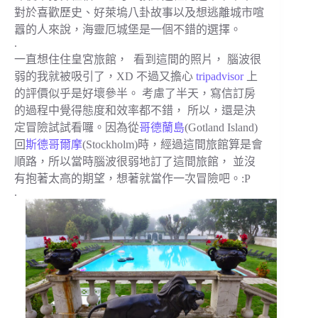
對於喜歡歷史、好萊塢八卦故事以及想逃離城市喧
囂的人來說，海靈厄城堡是一個不錯的選擇。
.
一直想住住皇宮旅館， 看到這間的照片， 腦波很
弱的我就被吸引了，XD 不過又擔心
tripadvisor
上
的評價似乎是好壞參半。 考慮了半天，寫信訂房
的過程中覺得態度和效率都不錯， 所以，還是決
定冒險試試看囉。因為從
哥德蘭島
(Gotland Island)
回
斯德哥爾摩
(Stockholm)時，經過這間旅館算是會
順路，所以當時腦波很弱地訂了這間旅館， 並沒
有抱著太高的期望，想著就當作一次冒險吧。:P
.