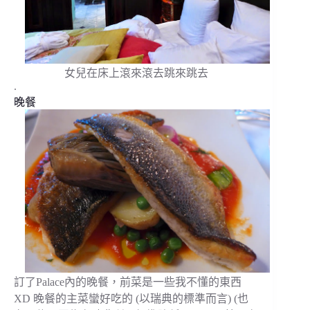
女兒在床上滾來滾去跳來跳去
.
晚餐
訂了Palace內的晚餐，前菜是一些我不懂的東西
XD 晚餐的主菜蠻好吃的 (以瑞典的標準而言) (也