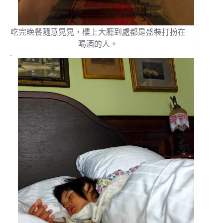
吃完晚餐隨意晃晃，樓上大廳到處都是盛裝打扮在
喝酒的人。
.