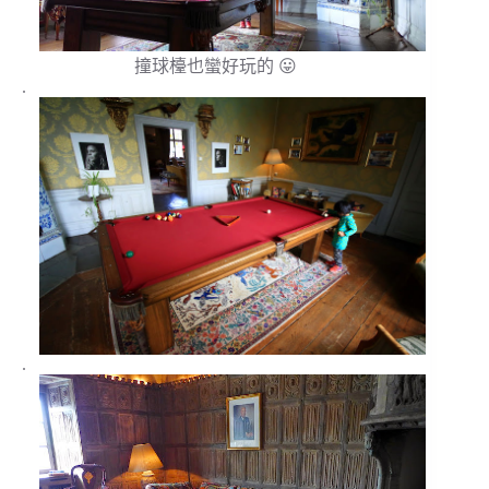
撞球檯也蠻好玩的 😛
.
.