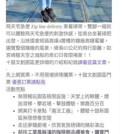
飛天宅急便 Zip line delivery 乘著掃帚，雙腳一縮就
可以體驗飛天宅急便的刺激快感，從高台坐著掃把
出發，沿途還會經過高達4層樓的糖廠高糖蜜罐，
遍覽整個糖廠的風景，總長65公尺的飛行距離，如
宮崎駿天空之城般的奇幻日夜間場景！！
十鼓文創園區更詳細的介紹和紀錄
請看這篇文章
。
.
先上網買票，不用現場排隊購票。十鼓文創園區門
票
優惠訂票請點我
活動亮點
無限暢玩園區極限設施：天堂上的鞦韆、煙
囪滑梯、攀岩場、擊鼓體驗，樂趣百分百
網美打卡景點「魔法工廠」，體驗十鼓新園
區無限想像空間
走訪夢糖劇場，欣賞氣勢磅礴的精彩演出
前往工業風裝潢的咖啡館品嚐美食，購買門