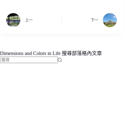
上一
下一
Dimensions and Colors in Life 搜尋部落格內文章
找
不
到
符
合
條
件
的
結
果