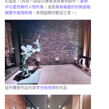
的姿態。(另有一說是以舞者為意象所創作，
喜樂
中忘憂而舞的人物形象
，或是
舞者藉曼妙的舞姿敞
開雙手展現熱情
，表現誠摯的歡迎之意。)
.
這件雕塑作品也是
李光裕老師
的作品
.