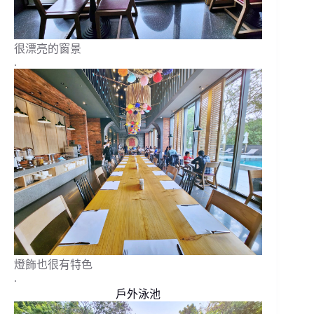
很漂亮的窗景
.
燈飾也很有特色
.
戶外泳池