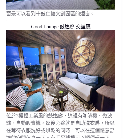
窗景可以看到十鼓仁糖文創園區的煙囪。
.
Good Lounge 鼓逸廊 交誼廳
位於2樓輕工業風的鼓逸廊，這裡有咖啡機、微波
爐、自動販賣機，然後旁邊就是自助洗衣房，所以
在等待衣服洗好或烘乾的同時，可以在這個愜意舒
適的空間休息一下。有手足球檯可以順便玩一下