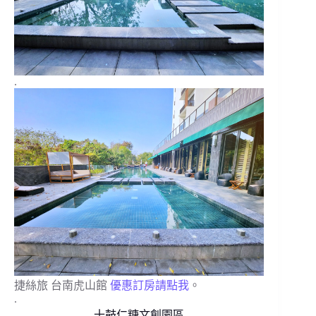
.
捷絲旅 台南虎山館
優惠訂房請點我
。
.
十鼓仁糖文創園區