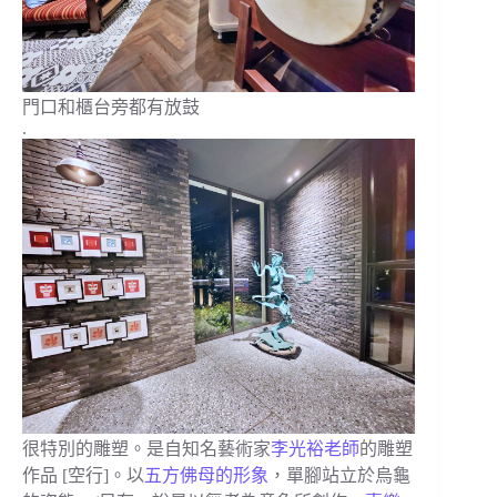
門口和櫃台旁都有放鼓
.
很特別的雕塑。是自知名藝術家
李光裕老師
的雕塑
作品 [空行]。以
五方佛母的形象
，單腳站立於烏龜