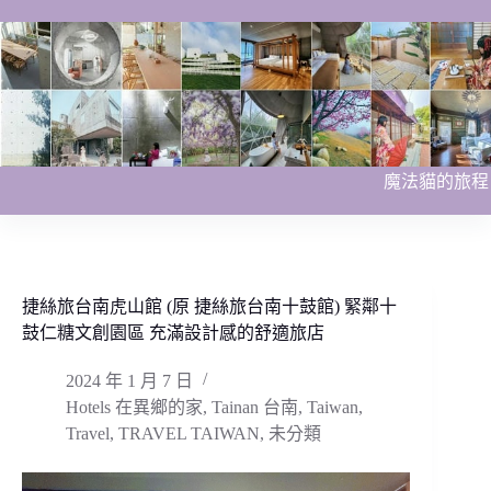
跳
至
主
要
內
容
魔法貓的旅程
捷絲旅台南虎山館 (原 捷絲旅台南十鼓館) 緊鄰十
鼓仁糖文創園區 充滿設計感的舒適旅店
2024 年 1 月 7 日
Hotels 在異鄉的家
,
Tainan 台南
,
Taiwan
,
Travel
,
TRAVEL TAIWAN
,
未分類