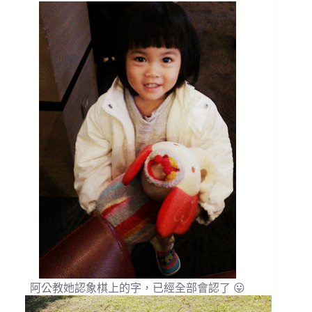
阿公教她認象棋上的字，已經全部會認了 😛