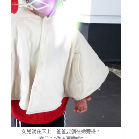
女兒躺在床上，爸爸要躺在她旁邊。
女兒：”你不要睡啦”