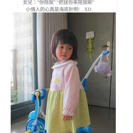
女兒：”你陪我” “把拔你來陪我嘛”
小情人的心真是海底針啊! XD