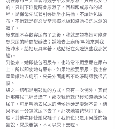
現在尿布白天醒著時幾乎不太會尿濕，只是包安心
的，只剩下睡覺時會尿濕了。回想起戒尿布的過
程，是保母先試著引導她坐小馬桶，不讓她包尿
布，不過就是得忍受常常擦地板和幫她換洗尿濕的
褲子。
後來她不喜歡穿尿布了之後，我就是認為她可能會
想尿尿的時間想辦法引誘她去上廁所(叫她來幫我
按沖水，給她玩具拿著，貼貼紙在旁邊這些我都試
過)。
到後來，她即使包著尿布，也時常不願意尿在尿布
上，所以即使她有尿布，如果她說要尿尿，我也會
盡量讓她去廁所，只是外面廁所不乾淨時讓我很苦
惱。
總之一切都是用鼓勵的方式。只有一次例外，其實
她那時候已經會講了，那次我們就已經知道她想尿
尿了，可是叫她去尿尿的時候她硬是耍賴不肯，結
果不到一分鐘就尿下去了。那次她被爸爸打了屁
股。其他次即使她尿褲子了我們也只是用何緩的語
氣說，尿尿要講，不可以尿下去喔。