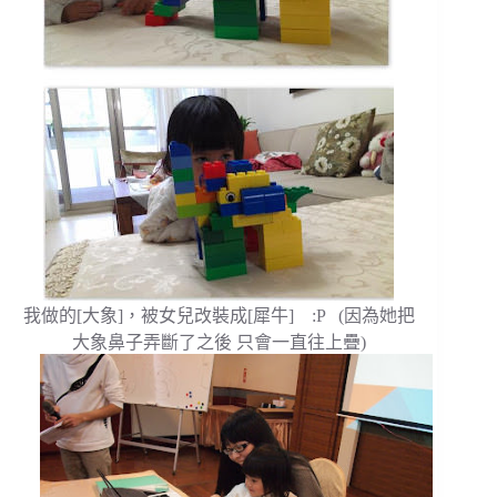
我做的[大象]，被女兒改裝成[犀牛] :P (因為她把
大象鼻子弄斷了之後 只會一直往上疊)