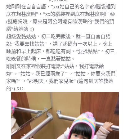
她剛剛在自言自語，”xx(她自己的名字)的腦袋裡到
底在想甚麼啊”，”xx的腦袋裡到底在想甚麼啊!” 😛
(謎底揭曉，原來是阿公阿嬤有唸漢聲的”我們的頭
腦”給她聽 :))
超級愛黏姑姑，初二吃完飯後，就一直自言自語
說:”我要去找姑姑” ，講了起碼有十次以上，晚上
睡前和早上起床，都唸唸有詞，”要找姑姑”。初三
吃晚餐的時候，一直黏著姑姑。
剛剛又在家裡假裝打電話:”姑姑，我打電話給
妳”，”姑姑，我已經兩歲了” ，”姑姑，你要來我們
家嗎?” ，”那明天，我們家見喔” (這句到底誰教她
的?) XD