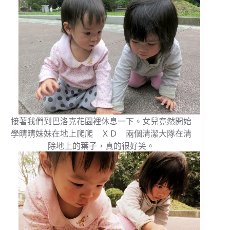
接著我們到巴洛克花園裡休息一下。女兒竟然開始
學晴晴妹妹在地上爬爬 ＸＤ 兩個清潔大隊在清
除地上的葉子，真的很好笑。