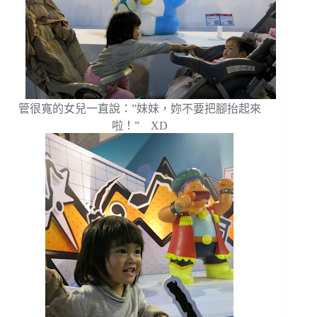
管很寬的女兒一直說：”妹妹，妳不要把腳抬起來
啦！” XD