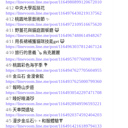
https://linevoom.line.me/post/1164980899120672010
4/12
中央大學孤挺花 
https://linevoom.line.me/post/1164976430219137562
4/12
桃園地景藝術節 ✨ 
https://linevoom.line.me/post/1164972109516675620
4/11
野薑花與貓庭園餐廳
😺 
https://linevoom.line.me/post/1164967488614948267
4/11
用長裙補獲貓咪技能get 
😺 
https://linevoom.line.me/post/1164963037812467124
4/10
旅行的意義 🪕 烏克麗麗 
https://linevoom.line.me/post/1164957077609878390
4/9
桃園彩色海芋季 💐 
https://linevoom.line.me/post/1164947627705604955
4/8
金瓜石 金漫會館 
https://linevoom.line.me/post/1164937625000799360
4/7
報時山步道 
https://linevoom.line.me/post/1164930542297471708
4/7
睡好睡滿😼 
https://linevoom.line.me/post/1164928949596593221
4/6
天車間遺址 
https://linevoom.line.me/post/1164920374592404203
4/5
漫步金瓜石✨。和服體驗👘 
https://linevoom.line.me/post/1164914216189794133