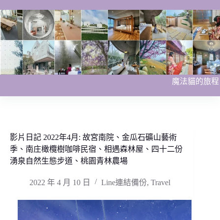
跳
至
主
要
內
容
魔法貓的旅程
影片日記 2022年4月: 故宮南院、金瓜石礦山藝術
季、南庄橄欖樹咖啡民宿、相遇森林屋、四十二份
湧泉自然生態步道、桃園青林農場
2022 年 4 月 10 日
Line連結備份
,
Travel