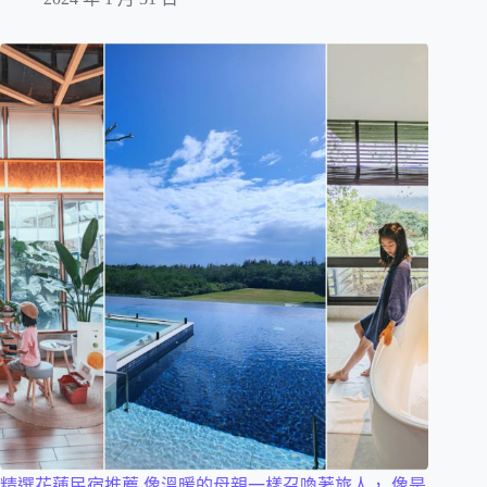
精選花蓮民宿推薦 像溫暖的母親一樣召喚著旅人， 像是