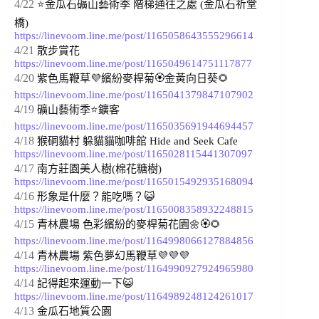
4/22
⭐金瓜石礦山藝術季 階梯通往之處 (金瓜石祈堂
橋) 
https://linevoom.line.me/post/1165058643555296614
4/21
散步賞花 
https://linevoom.line.me/post/1165049614751117877
4/20
紫色馬鞭草💜繽紛麥桿菊🏵️金黃向日葵🌻 
https://linevoom.line.me/post/1165041379847107902
4/19
礦山藝術季⭐鑛客 
https://linevoom.line.me/post/1165035691944694457
4/18
猴硐貓村 躲貓貓咖啡館 Hide and Seek Cafe 
https://linevoom.line.me/post/1165028115441307097
4/17
南方莊園
美人樹(
棉花糖樹) 
https://linevoom.line.me/post/1165015492935168094
4/16
形象是什麼？能吃嗎？
😺 
https://linevoom.line.me/post/1165008358932248815
4/15
青林農場 色彩繽紛的麥桿菊花園🌼🏵️🌻 
https://linevoom.line.me/post/1164998066127884856
4/14
青林農場 紫色夢幻馬鞭草💜💜💜 
https://linevoom.line.me/post/1164990927924965980
4/14
記得起來運動一下
😺 
https://linevoom.line.me/post/1164989248124261017
4/13
金瓜石地質公園 