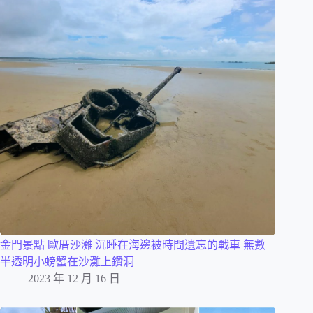
金門景點 歐厝沙灘 沉睡在海邊被時間遺忘的戰車 無數
半透明小螃蟹在沙灘上鑽洞
2023 年 12 月 16 日