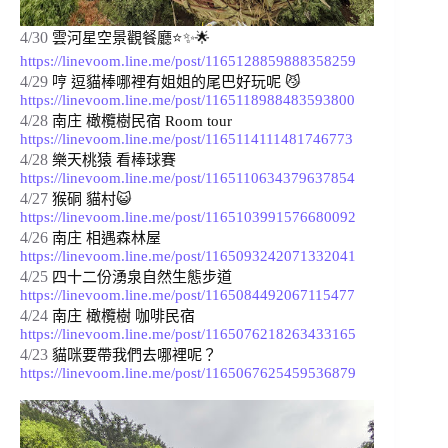
4/30
雲河星空景觀餐廳⭐✨🌟 
https://linevoom.line.me/post/1165128859888358259
4/29
哼 逗貓棒哪裡有姐姐的尾巴好玩呢 😼 
https://linevoom.line.me/post/1165118988483593800
4/28
南庄 橄欖樹民宿 Room tour 
https://linevoom.line.me/post/1165114111481746773
4/28
樂天桃猿 看棒球賽 
https://linevoom.line.me/post/1165110634379637854
4/27
猴硐 貓村😺 
https://linevoom.line.me/post/1165103991576680092
4/26
南庄 相遇森林屋 
https://linevoom.line.me/post/1165093242071332041
4/25
四十二份湧泉自然生態步道 
https://linevoom.line.me/post/1165084492067115477
4/24
南庄 橄欖樹 咖啡民宿 
https://linevoom.line.me/post/1165076218263433165
4/23
貓咪要帶我們去哪裡呢？ 
https://linevoom.line.me/post/1165067625459536879