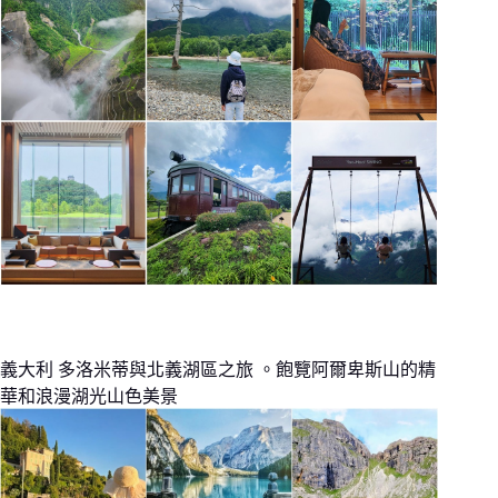
義大利 多洛米蒂與北義湖區之旅 。飽覽阿爾卑斯山的精
華和浪漫湖光山色美景