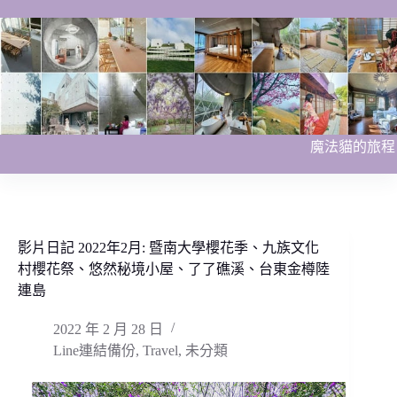
跳
至
主
要
內
容
魔法貓的旅程
影片日記 2022年2月: 暨南大學櫻花季、九族文化
村櫻花祭、悠然秘境小屋、了了礁溪、台東金樽陸
連島
2022 年 2 月 28 日
Line連結備份
,
Travel
,
未分類