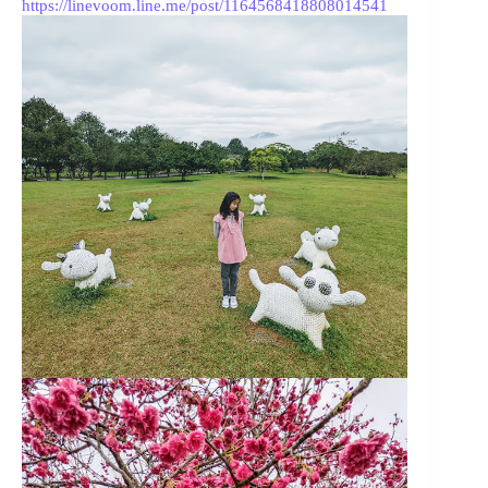
https://linevoom.line.me/post/1164568418808014541