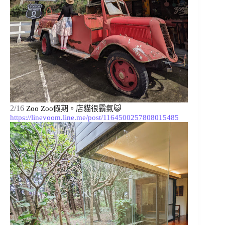
2/16
Zoo Zoo假期。
店貓很霸氣😺 
https://linevoom.line.me/post/1164500257808015485