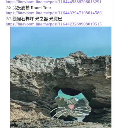
https://linevoom.line.me/post/1164445888208013291
2/8
北投麗禧 Room Tour 
https://linevoom.line.me/post/1164432947108014586
2/7
緩慢石梯坪 光之器 光織屋 
https://linevoom.line.me/post/1164423288908019515