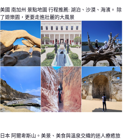
美國 南加州 景點地圖 行程推薦: 湖泊、沙漠、海濱。 除
了遊樂園，更要走進壯麗的大風景
日本 阿爾卑斯山。美景、美食與溫泉交織的迷人療癒旅