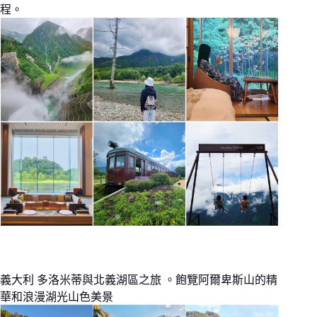
程。
義大利 多洛米蒂與北義湖區之旅 。飽覽阿爾卑斯山的精
華和浪漫湖光山色美景