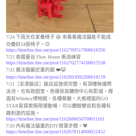
7/24 下雨天在家疊椅子 😆 來看看魔法貓能不能成
功疊好24張椅子。😊
https://timeline.line.me/post/1162709517908018356
7/23 泰國曼谷 Flow House 衝浪練習⁡
https://timeline.line.me/post/1162702774108015538
7/22 魔法貓最近畫的圖 ❤️😺⁡
https://timeline.line.me/post/1162693092208018159
7/21［澎澄飯店］飯店設施很完整，有頂樓無邊際
泳池，也有遊戲室。旁邊就是購物中心和影城，裡
面有Whiskey博物館，各種餐廳。大推裡面的GO
STAR星探索極限運動場，可以體驗攀岩和各種有
趣刺激的設施。
https://timeline.line.me/post/1162686650708011161
7/20 內有魔法貓畫的DIY燈罩步驟。💖
https://timeline.line.me/post/1162678114008012452