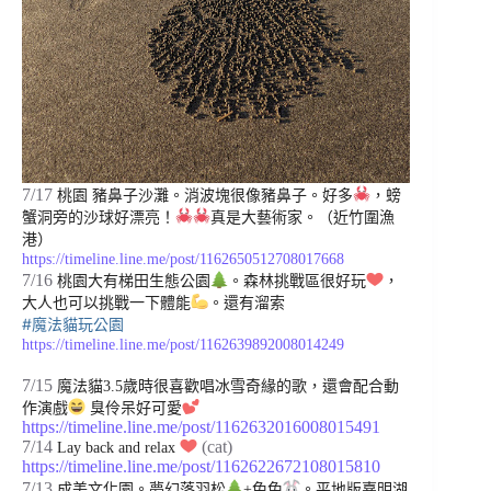
7/17
桃園 豬鼻子沙灘。消波塊很像豬鼻子。好多
，螃
蟹洞旁的沙球好漂亮！
真是大藝術家。（近竹圍漁
港）
https://timeline.line.me/post/1162650512708017668
7/16
桃園大有梯田生態公園
。森林挑戰區很好玩
，
大人也可以挑戰一下體能
。還有溜索
#魔法貓玩公園
https://timeline.line.me/post/1162639892008014249
7/15
魔法貓3.5歲時很喜歡唱冰雪奇緣的歌，還會配合動
作演戲
臭伶呆好可愛
https://timeline.line.me/post/1162632016008015491
7/14
(cat)
Lay back and relax
https://timeline.line.me/post/1162622672108015810
7/13
成美文化園。夢幻落羽松
+兔兔
。平地版嘉明湖