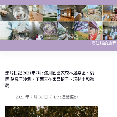
跳
至
主
要
內
容
魔法貓的旅程
影片日記 2021年7月: 滿月圓國家森林遊樂區、桃
園 豬鼻子沙灘、下雨天在家疊椅子、玩黏土和鞦
韆
2021 年 7 月 31 日
Line連結備份