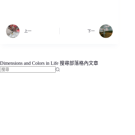
上一
下一
Dimensions and Colors in Life 搜尋部落格內文章
找
不
到
符
合
條
件
的
結