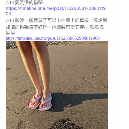
7/19 愛洗澡的貓😺
https://timeline.line.me/post/11626658172080119
03
7/18 腦波一弱就買了可以卡在牆上的單槓，沒想到
加購的鞦韆這麼好玩。挑戰裝可愛五連拍 😺😺😺
😺😺
https://timeline.line.me/post/1162658852908011969