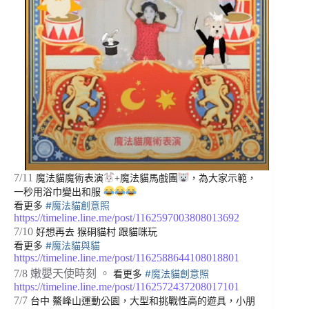
7/11
魔法貓魔術表演
+魔法貓馬戲團
，為大家示範，
一秒用浴巾變出和服
#魔法貓創意照
看更多
https://timeline.line.me/post/1162597003808013692
7/10
好想再去 猴硐貓村 跟貓咪玩
#魔法貓與貓
看更多
https://timeline.line.me/post/1162588644108018801
7/8 嫩嬰天使時刻 。
#魔法貓創意照
看更多
https://timeline.line.me/post/1162572437208017101
7/7
台中 鰲峰山運動公園，大型和挑戰性高的遊具，小朋