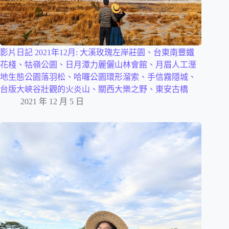
影片日記 2021年12月: 大溪玫瑰左岸莊園、台東南豐鐵
花棧、牯嶺公園、日月潭力麗儷山林會館、月眉人工溼
地生態公園落羽松、哈囉公園環形溜索、手信霧隱城、
台版大峽谷壯觀的火炎山、關西大樂之野、東安古橋
2021 年 12 月 5 日