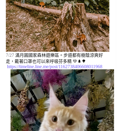
7/27
滿月圓國家森林遊樂區。步道都有樹蔭涼爽好
走，戴著口罩也可以來呼吸芬多精 💚🌲🌳 
https://timeline.line.me/post/1162738406608011968