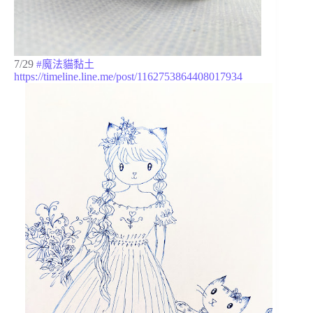
7/29
#魔法貓黏土
https://timeline.line.me/post/1162753864408017934