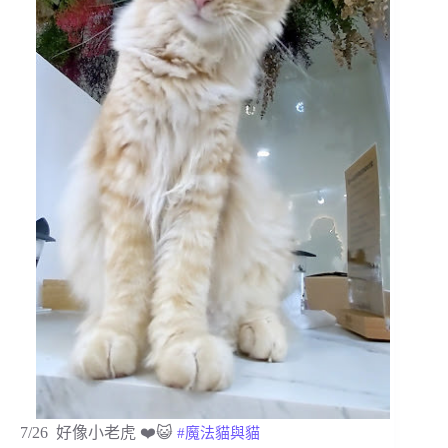
7/26
好像小老虎 ❤️😺⁡
#魔法貓與貓