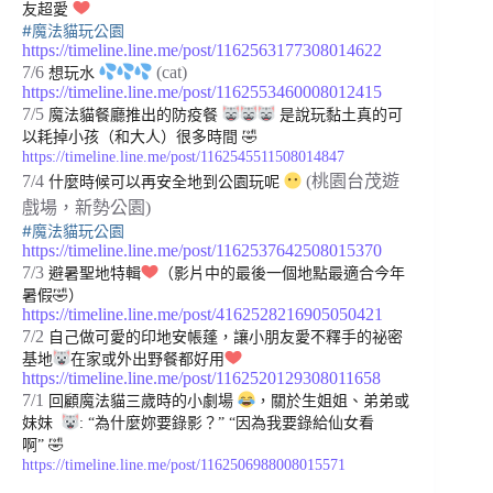
友超愛
#魔法貓玩公園
https://timeline.line.me/post/1162563177308014622
7/6
(cat)
想玩水
https://timeline.line.me/post/1162553460008012415
7/5
魔法貓餐廳推出的防疫餐
是說玩黏土真的可
以耗掉小孩（和大人）很多時間 🤣
https://timeline.line.me/post/1162545511508014847
7/4
(桃園台茂遊
什麼時候可以再安全地到公園玩呢
戲場，新勢公園)
#魔法貓玩公園
https://timeline.line.me/post/1162537642508015370
7/3
避暑聖地特輯
（影片中的最後一個地點最適合今年
暑假🤣）
https://timeline.line.me/post/4162528216905050421
7/2
自己做可愛的印地安帳蓬，讓小朋友愛不釋手的祕密
基地
在家或外出野餐都好用
https://timeline.line.me/post/1162520129308011658
7/1
回顧魔法貓三歲時的小劇場
，關於生姐姐、弟弟或
妹妹
: “為什麼妳要錄影？” “因為我要錄給仙女看
啊” 🤣
https://timeline.line.me/post/1162506988008015571