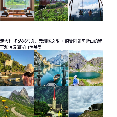
義大利 多洛米蒂與北義湖區之旅 。飽覽阿爾卑斯山的精
華和浪漫湖光山色美景