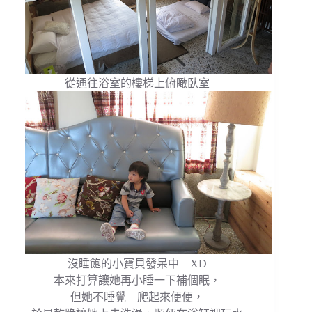
從通往浴室的樓梯上俯瞰臥室
沒睡飽的小寶貝發呆中 XD
本來打算讓她再小睡一下補個眠，
但她不睡覺 爬起來便便，