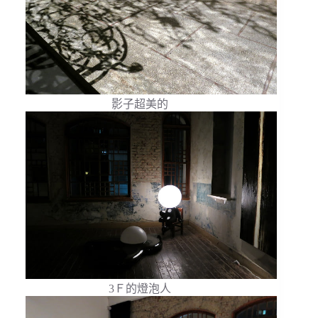
影子超美的
3Ｆ的燈泡人