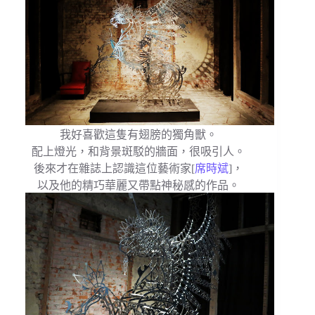
我好喜歡這隻有翅膀的獨角獸。
配上燈光，和背景斑駁的牆面，很吸引人。
後來才在雜誌上認識這位藝術家[
席時斌
]，
以及他的精巧華麗又帶點神秘感的作品。