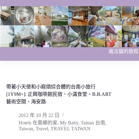
跳
至
主
要
內
容
魔法貓的旅程
帶著小天使和小麻煩綜合體的台南小旅行
[1Y9M+]: 正興咖啡館民宿、小滿食堂、B.B.ART
藝術空間、海安路
2012 年 10 月 22 日
Hotels 在異鄉的家
,
My Baby
,
Tainan 台南
,
Taiwan
,
Travel
,
TRAVEL TAIWAN