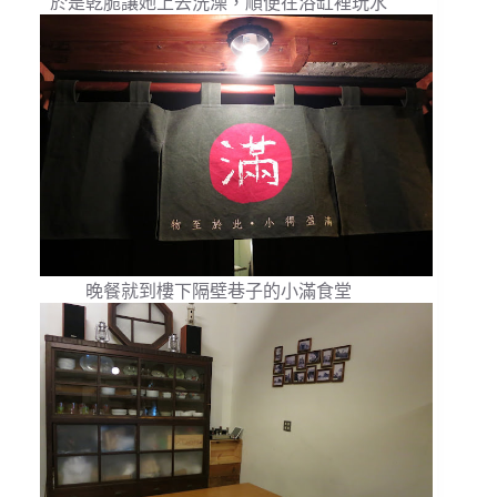
於是乾脆讓她上去洗澡，順便在浴缸裡玩水
晚餐就到樓下隔壁巷子的小滿食堂