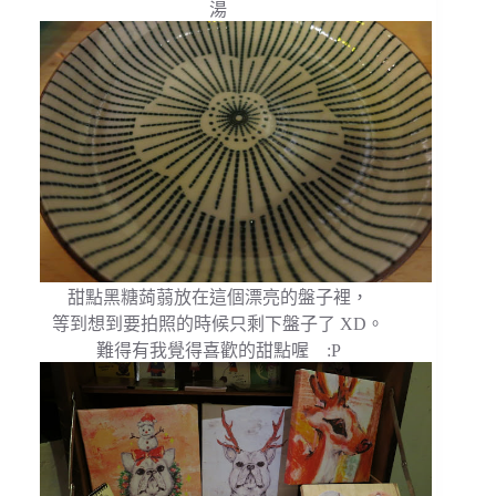
湯
甜點黑糖蒟蒻放在這個漂亮的盤子裡，
等到想到要拍照的時候只剩下盤子了 XD。
難得有我覺得喜歡的甜點喔 :P