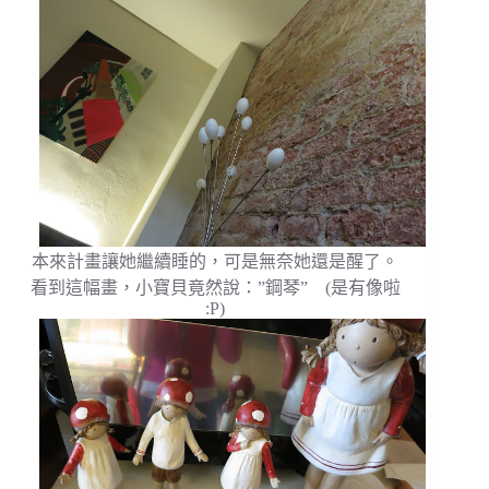
本來計畫讓她繼續睡的，可是無奈她還是醒了。
看到這幅畫，小寶貝竟然說：”鋼琴” (是有像啦
:P)