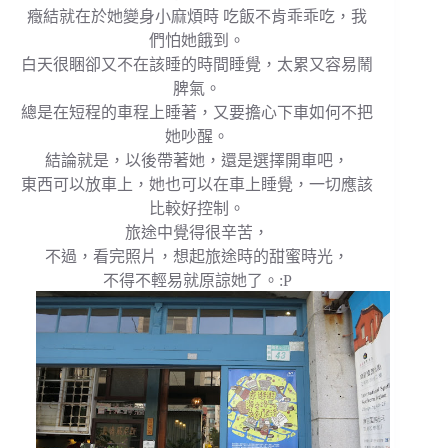
癥結就在於她變身小麻煩時 吃飯不肯乖乖吃，我
們怕她餓到。
白天很睏卻又不在該睡的時間睡覺，太累又容易鬧
脾氣。
總是在短程的車程上睡著，又要擔心下車如何不把
她吵醒。
結論就是，以後帶著她，還是選擇開車吧，
東西可以放車上，她也可以在車上睡覺，一切應該
比較好控制。
旅途中覺得很辛苦，
不過，看完照片，想起旅途時的甜蜜時光，
不得不輕易就原諒她了。:P