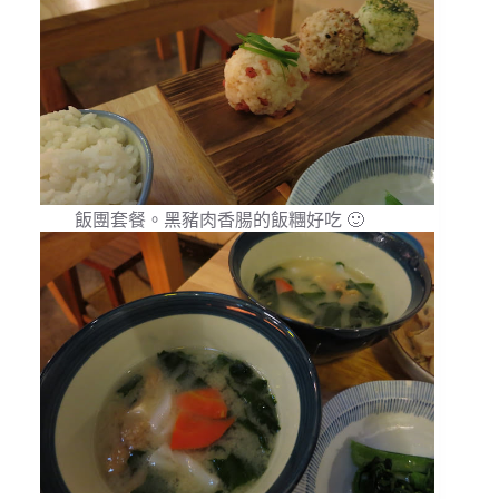
飯團套餐。黑豬肉香腸的飯糰好吃 🙂