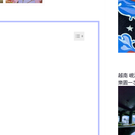
越南 
樂園一