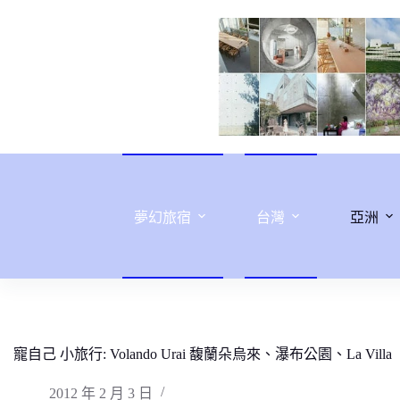
跳
至
主
要
內
容
夢幻旅宿
台灣
亞洲
寵自己 小旅行: Volando Urai 馥蘭朵烏來、瀑布公園、La Villa
2012 年 2 月 3 日