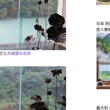
日本 
迷人療
更名為
馥蘭朵烏來
義大利