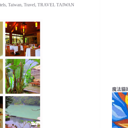
找
els
,
Taiwan
,
Travel
,
TRAVEL TAIWAN
不
到
符
合
條
件
的
結
果
魔法貓的旅