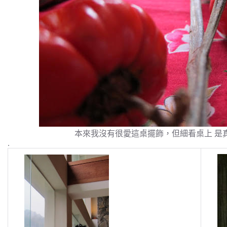
本來我沒有很愛這桌擺飾，但細看桌上 是
.