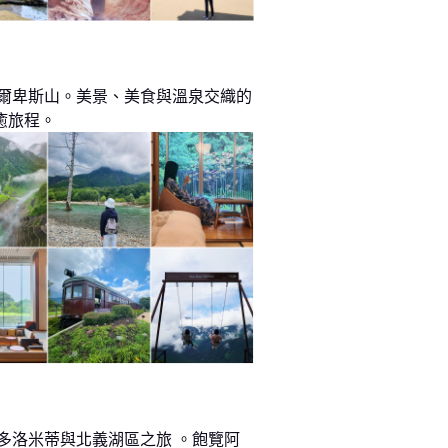
阿爾卑斯山。美景、美食與溫泉交織的
癒旅程。
 多洛米蒂與北義湖區之旅 。飽覽阿