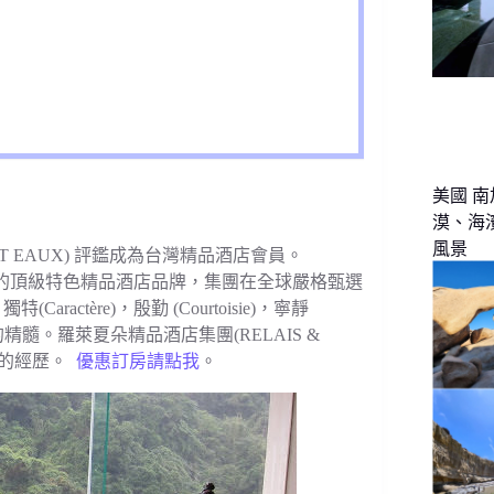
美國 南
漠、海
風景
HAT EAUX) 評鑑成為台灣精品酒店會員。
球公認的頂級特色精品酒店品牌，集團在全球嚴格甄選
tère)，殷勤 (Courtoisie)，寧靜
生活方式的精髓。羅萊夏朵精品酒店集團(RELAIS &
二的經歷。
優惠訂房請點我
。