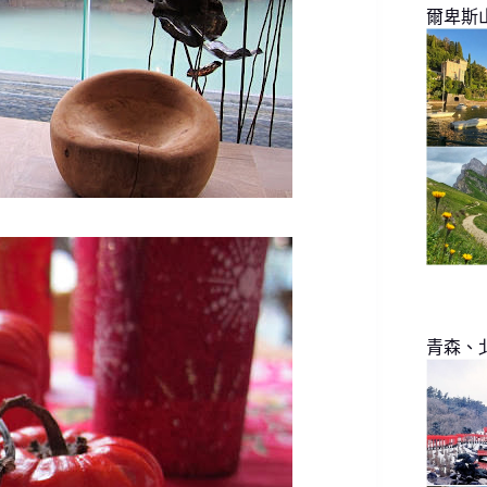
爾卑斯
青森、