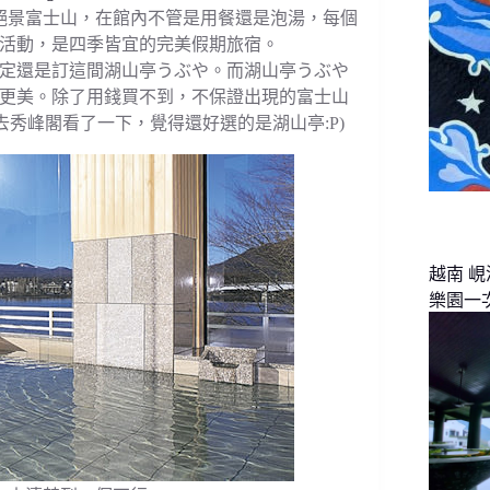
敵絕景富士山，在館內不管是用餐還是泡湯，每個
活動，是四季皆宜的完美假期旅宿。
定還是訂這間湖山亭うぶや。而湖山亭うぶや
更美。除了用錢買不到，不保證出現的富士山
去秀峰閣看了一下，覺得還好選的是湖山亭:P)
越南 
樂園一