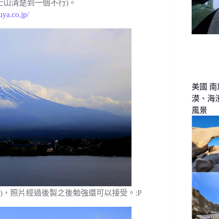
士山清楚到一個不行)。
ya.co.jp/
美國 南
漠、海
風景
)，照片經過後製之後勉強還可以接受。:P