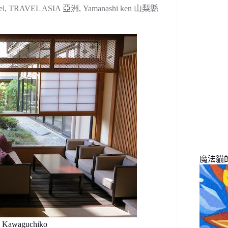
找
el
,
TRAVEL ASIA 亞洲
,
Yamanashi ken 山梨縣
不
到
符
合
條
件
的
結
果
魔法貓的旅
Kawaguchiko