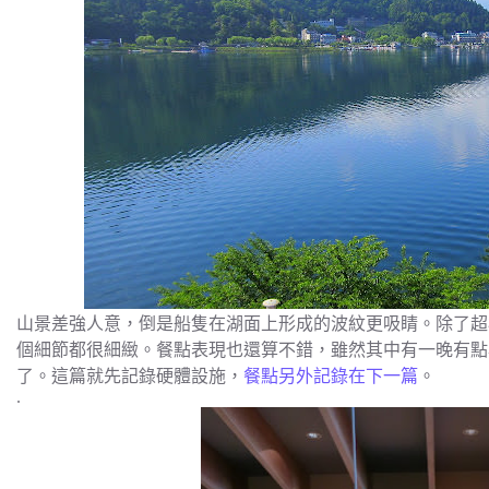
山景差強人意，倒是船隻在湖面上形成的波紋更吸睛。除了超
個細節都很細緻。餐點表現也還算不錯，雖然其中有一晚有點
了。這篇就先記錄硬體設施，
餐點另外記錄在下一篇
。
.