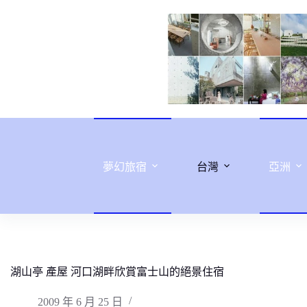
跳
至
主
要
內
容
夢幻旅宿
台灣
亞洲
湖山亭 產屋 河口湖畔欣賞富士山的絕景住宿
2009 年 6 月 25 日