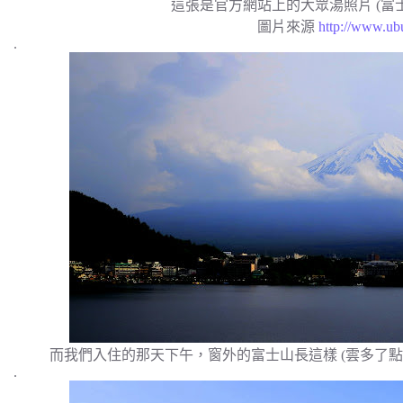
這張是官方網站上的大眾湯照片 (富
圖片來源
http://www.ubu
.
而我們入住的那天下午，窗外的富士山長這樣 (雲多了點
.