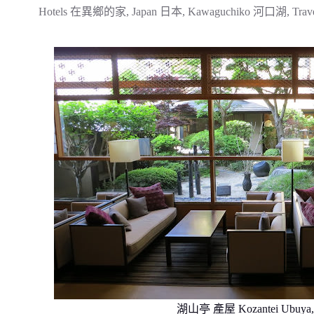
Hotels 在異鄉的家
,
Japan 日本
,
Kawaguchiko 河口湖
,
Trav
湖山亭 產屋 Kozantei Ubuya, 