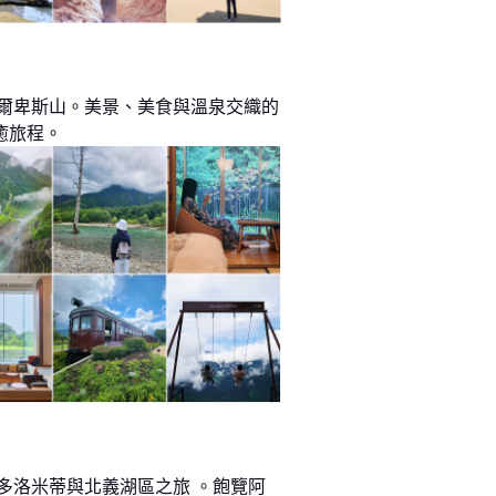
阿爾卑斯山。美景、美食與溫泉交織的
癒旅程。
 多洛米蒂與北義湖區之旅 。飽覽阿