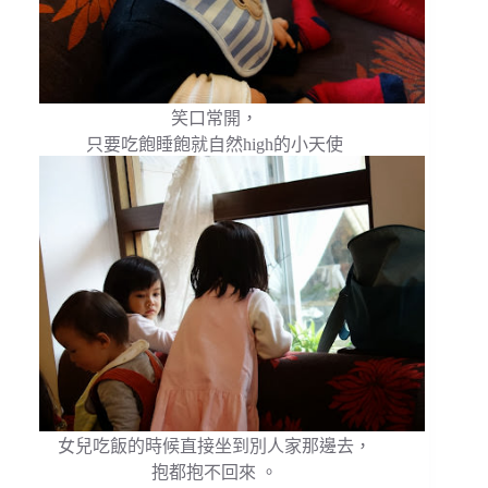
笑口常開，
只要吃飽睡飽就自然high的小天使
女兒吃飯的時候直接坐到別人家那邊去，
抱都抱不回來 。