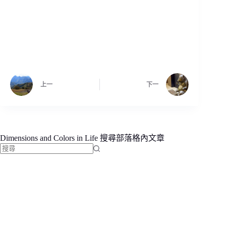
上一
下一
Dimensions and Colors in Life 搜尋部落格內文章
找
不
到
符
合
條