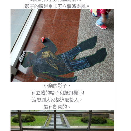
影子的臉是畢卡索立體派畫風。
小樂的影子，
有立體的帽子和紙飛機耶!
沒想到大家都這麼投入，
超有創意的。