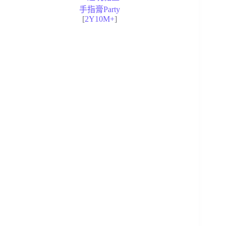
手指膏Party
[
2Y10M+
]