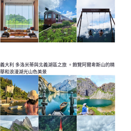
義大利 多洛米蒂與北義湖區之旅 。飽覽阿爾卑斯山的精
華和浪漫湖光山色美景