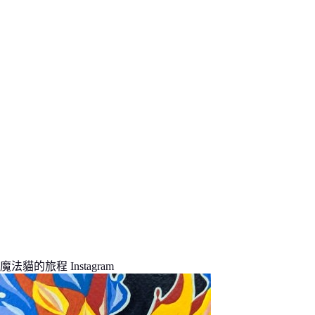
件
的
結
果
魔法貓的旅程 Instagram