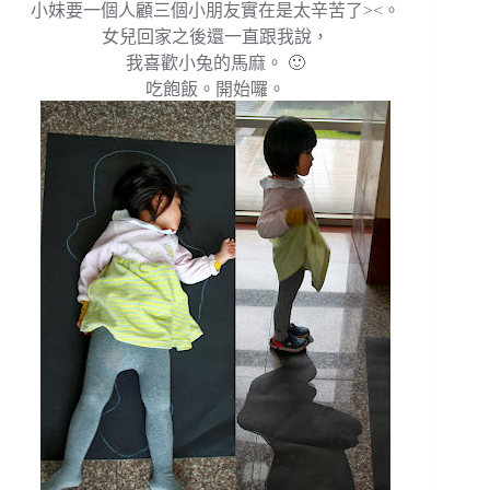
小妹要一個人顧三個小朋友實在是太辛苦了><。
女兒回家之後還一直跟我說，
我喜歡小兔的馬麻。 🙂
吃飽飯。開始囉。