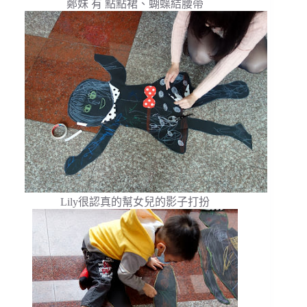
鄭妹 有 點點裙、蝴蝶結腰帶
Lily很認真的幫女兒的影子打扮