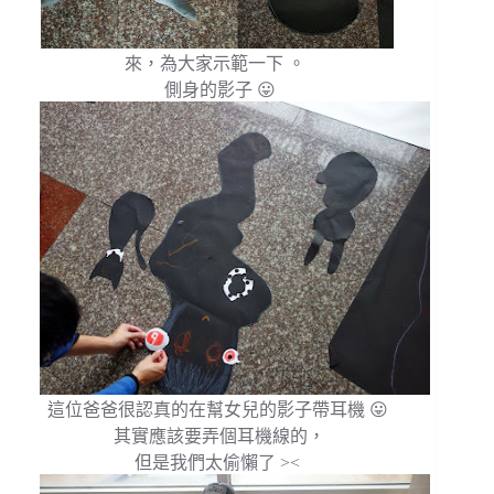
來，為大家示範一下 。
側身的影子 😛
這位爸爸很認真的在幫女兒的影子帶耳機 😛
其實應該要弄個耳機線的，
但是我們太偷懶了 ><