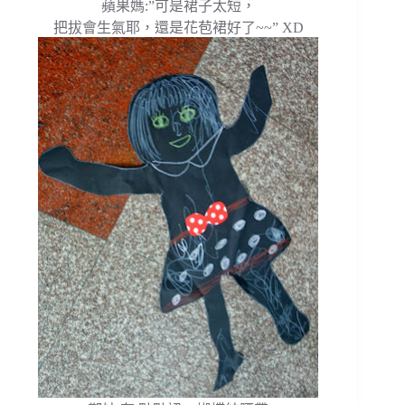
蘋果媽:”可是裙子太短，
把拔會生氣耶，還是花苞裙好了~~” XD