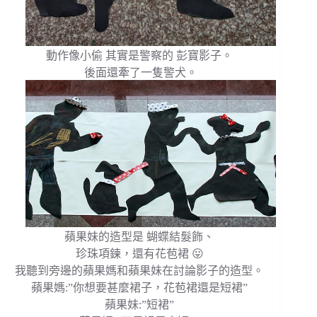
動作像小偷 其實是警察的 彭寶影子。
後面還牽了一隻警犬。
蘋果妹的造型是 蝴蝶結髮飾、
珍珠項鍊，還有花苞裙 😛
我聽到旁邊的蘋果媽和蘋果妹在討論影子的造型。
蘋果媽:”你想要甚麼裙子，花苞裙還是短裙”
蘋果妹:”短裙”