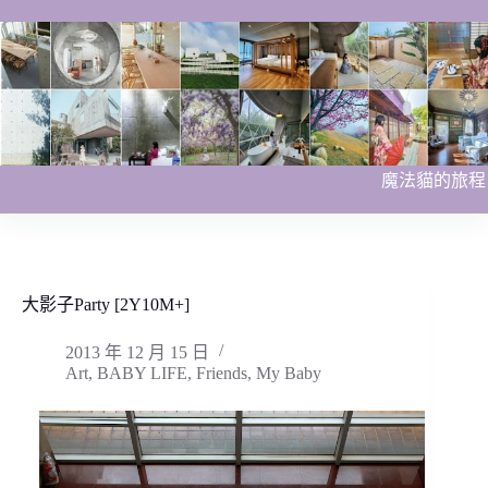
跳
至
主
要
內
容
魔法貓的旅程
大影子Party [2Y10M+]
2013 年 12 月 15 日
Art
,
BABY LIFE
,
Friends
,
My Baby