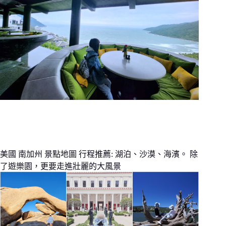
美國 南加州 景點地圖 行程推薦: 湖泊、沙漠、海濱。 除
了遊樂園，更要走進壯麗的大風景