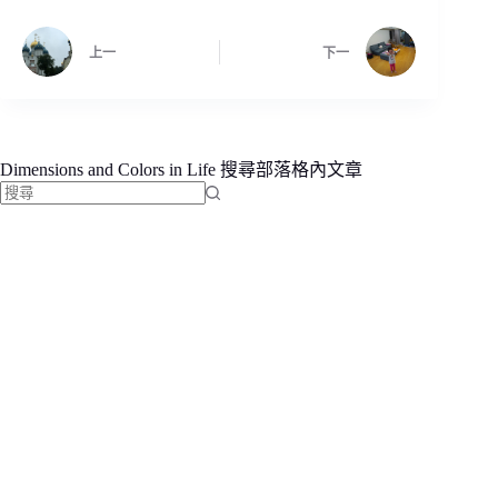
上一
下一
Dimensions and Colors in Life 搜尋部落格內文章
找
不
到
符
合
條
件
的
結
果