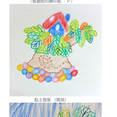
（餐廳給的轉印紙 ：Ｐ）
黏土樹屋 （媽咪）