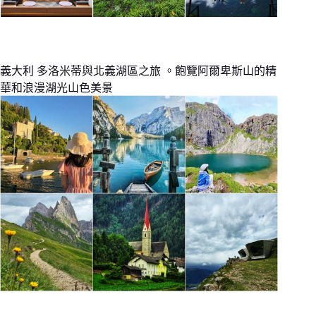
義大利 多洛米蒂與北義湖區之旅 。飽覽阿爾卑斯山的精
華和浪漫湖光山色美景