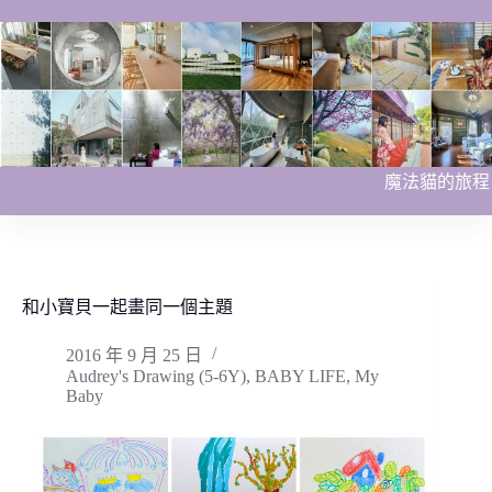
跳
至
主
要
內
容
魔法貓的旅程
和小寶貝一起畫同一個主題
2016 年 9 月 25 日
Audrey's Drawing (5-6Y)
,
BABY LIFE
,
My
Baby