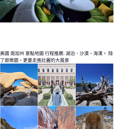
美國 南加州 景點地圖 行程推薦: 湖泊、沙漠、海濱。 除
了遊樂園，更要走進壯麗的大風景