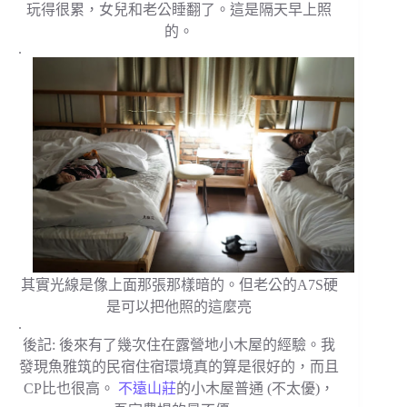
玩得很累，女兒和老公睡翻了。這是隔天早上照
的。
.
其實光線是像上面那張那樣暗的。但老公的A7S硬
是可以把他照的這麼亮
.
後記: 後來有了幾次住在露營地小木屋的經驗。我
發現魚雅筑的民宿住宿環境真的算是很好的，而且
CP比也很高。
不遠山莊
的小木屋普通 (不太優)，