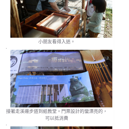
小朋友看得入迷。
.
接著走溪邊步道到紙教堂。
門票設計的蠻漂亮的，
可以抵消費
.