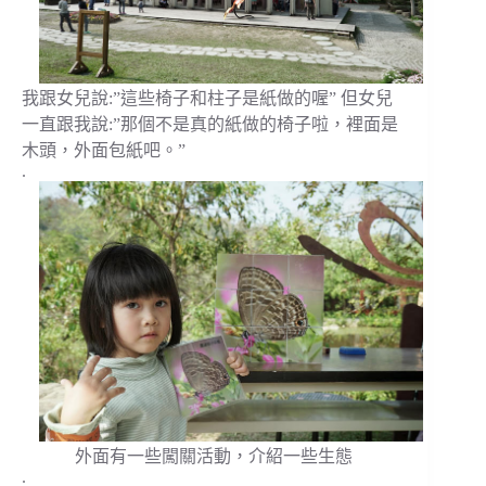
我跟女兒說:”這些椅子和柱子是紙做的喔” 但女兒
一直跟我說:”那個不是真的紙做的椅子啦，裡面是
木頭，外面包紙吧。”
.
外面有一些闖關活動，介紹一些生態
.