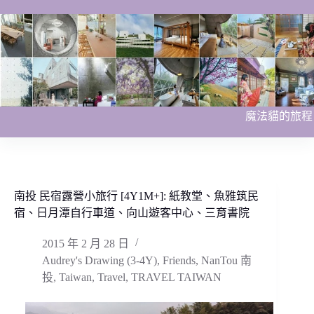
跳
至
主
要
內
容
魔法貓的旅程
南投 民宿露營小旅行 [4Y1M+]: 紙教堂、魚雅筑民
宿、日月潭自行車道、向山遊客中心、三育書院
2015 年 2 月 28 日
Audrey's Drawing (3-4Y)
,
Friends
,
NanTou 南
投
,
Taiwan
,
Travel
,
TRAVEL TAIWAN