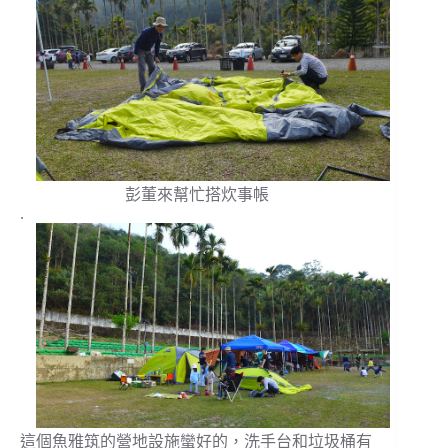
彭董來幫忙搭炊事帳
.
這個魚雅筑的營地設施蠻好的，洗手台和垃圾桶有