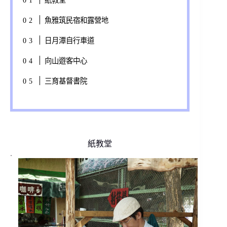
紙教堂
魚雅筑民宿和露營地
日月潭自行車道
向山遊客中心
三育基督書院
紙教堂
.