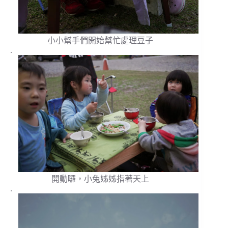
小小幫手們開始幫忙處理豆子
.
開動囉，小兔姊姊指著天上
.