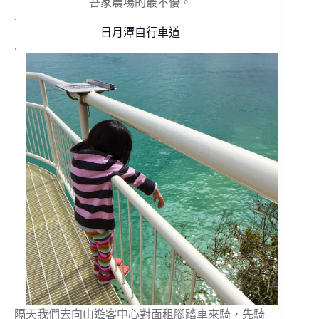
吾家農場的最不優。
.
日月潭自行車道
.
隔天我們去向山遊客中心對面租腳踏車來騎，先騎