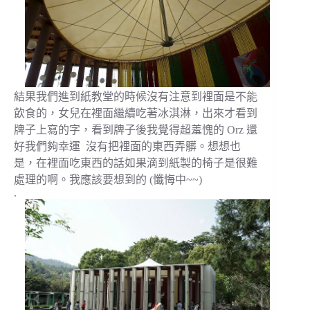
結果我們進到紙教堂的時候沒有注意到裡面是不能
飲食的，女兒在裡面繼續吃著冰淇淋，出來才看到
牌子上寫的字，看到牌子後我覺得超羞愧的 Orz 還
好我們夠幸運 沒有把裡面的東西弄髒。想想也
是，在裡面吃東西的話如果滴到紙製的椅子是很難
處理的啊。我應該要想到的 (懺悔中~~)
.