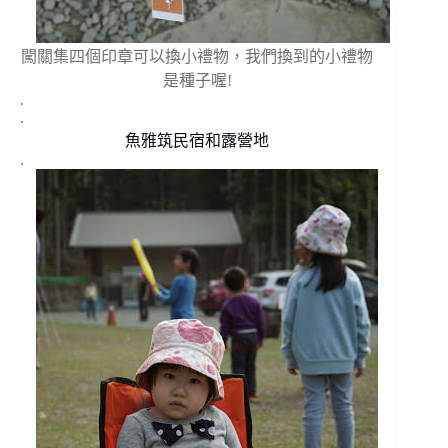
闖關集四個印章可以換小禮物，我們換到的小禮物
是種子喔!
.
.
魚雅筑民宿和露營地
.