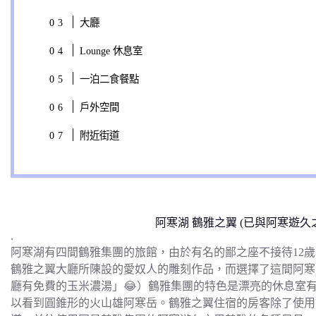
大廳
Lounge 休息室
一泊二食餐點
戶外空間
附近街道
阿寒湖 鶴雅之翼 (已與阿寒遊久
.
阿寒湖有四間鶴雅集團的旅館，由於有名的鄙之座不接待12
鶴雅之翼大廳所陳設的愛奴人的雕刻作品，而選擇了這間阿寒
廳有免費的玉米濃湯」😂）鶴雅集團的特色是漂亮的休息室
以看到圓錐形的火山雄阿寒岳。鶴雅之翼住宿的房客除了使用