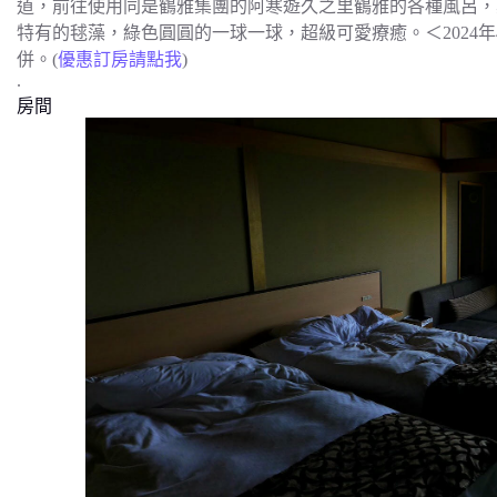
道，前往使用同是鶴雅集團的阿寒遊久之里鶴雅的各種風呂，
特有的毬藻，綠色圓圓的一球一球，超級可愛療癒。＜2024
併。(
優惠訂房請點我
)
.
房間