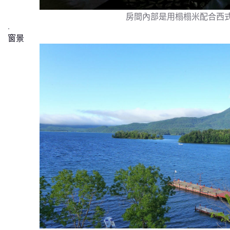
房間內部是用榻榻米配合西
.
窗景