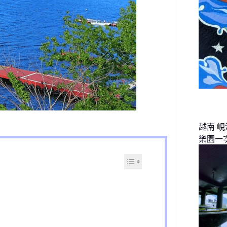
越南 
樂園一