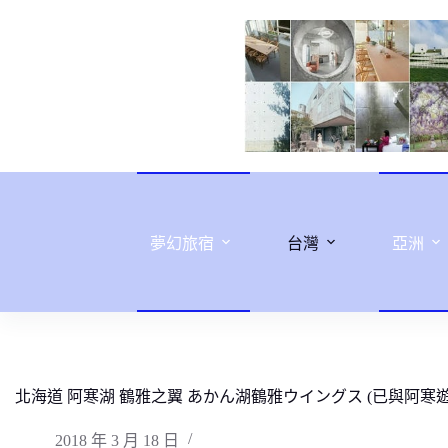
跳
至
主
要
內
容
夢幻旅宿
台灣
亞洲
北海道 阿寒湖 鶴雅之翼 あかん湖鶴雅ウイングス (已與阿寒
2018 年 3 月 18 日