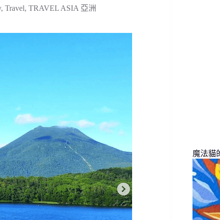
找
y
,
Travel
,
TRAVEL ASIA 亞洲
不
到
符
合
條
件
的
結
果
魔法貓的旅