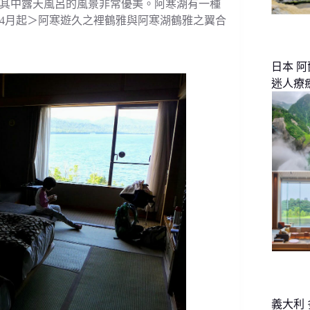
其中露天風呂的風景非常優美。阿寒湖有一種
年4月起＞阿寒遊久之裡鶴雅與阿寒湖鶴雅之翼合
日本 
迷人療
義大利