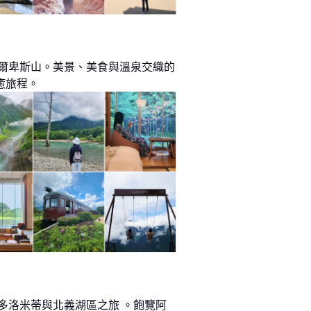
阿爾卑斯山。美景、美食與溫泉交織的
癒旅程。
 多洛米蒂與北義湖區之旅 。飽覽阿