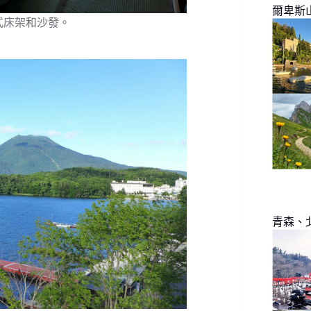
爾卑斯
式床架和沙發。
青森、