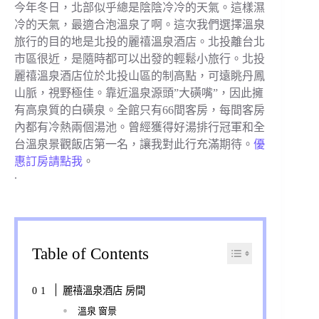
今年冬日，北部似乎總是陰陰冷冷的天氣。這樣濕
冷的天氣，最適合泡溫泉了啊。這次我們選擇溫泉
旅行的目的地是北投的麗禧溫泉酒店。北投離台北
市區很近，是隨時都可以出發的輕鬆小旅行。北投
麗禧溫泉酒店位於北投山區的制高點，可遠眺丹鳳
山脈，視野極佳。靠近溫泉源頭”大磺嘴”，因此擁
有高泉質的白磺泉。全館只有66間客房，每間客房
內都有冷熱兩個湯池。曾經獲得好湯排行冠軍和全
台溫泉景觀飯店第一名，讓我對此行充滿期待。
優
惠訂房請點我
。
.
Table of Contents
麗禧溫泉酒店 房間
溫泉 窗景