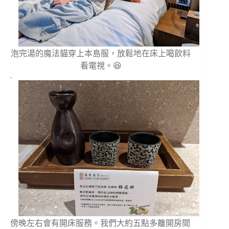
泡完湯的魔法貓穿上本島服，放鬆地在床上喝飲料
看電視。😆
.
傍晚左右會有開床服務。我們大約五點多離開房間