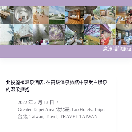
跳
至
主
要
內
容
魔法貓的旅程
北投麗禧溫泉酒店: 在高級溫泉旅館中享受白磺泉
的溫柔擁抱
2022 年 2 月 13 日
Greater Taipei Area 北北基
,
LuxHotels
,
Taipei
台北
,
Taiwan
,
Travel
,
TRAVEL TAIWAN