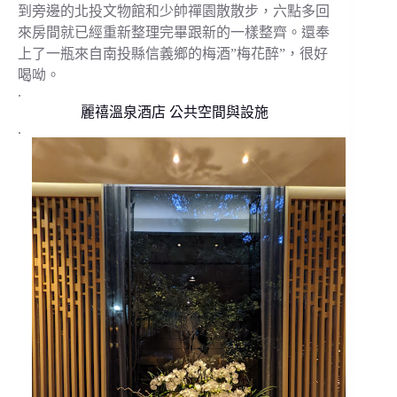
到旁邊的北投文物館和少帥禪園散散步，六點多回
來房間就已經重新整理完畢跟新的一樣整齊。還奉
上了一瓶來自南投縣信義鄉的梅酒”梅花醉”，很好
喝呦。
.
麗禧溫泉酒店 公共空間與設施
.