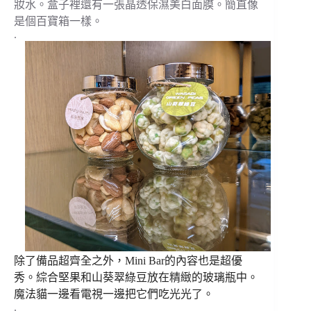
妝水。盒子裡還有一張晶透保濕美白面膜。簡直像
是個百寶箱一樣。
.
除了備品超齊全之外，Mini Bar的內容也是超優
秀。
綜合堅果和山葵翠綠豆放在精緻的玻璃瓶中。
魔法貓一邊看電視一邊把它們吃光光了。
.