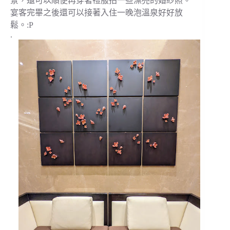
景，還可以順便再穿著禮服拍一些漂亮的婚紗照。
宴客完畢之後還可以接著入住一晚泡溫泉好好放
鬆。:P
.