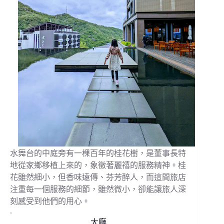
水舞台的中庭旁有一棵百年的桂花樹，是董事長特
地從家鄉移植上來的，象徵著麗禧的服務精神。桂
花雖然細小，但香味遠傳、芬芳醉人，而這間旅店
注重每一個服務的細節，雖然微小，卻能讓旅人深
刻感受到他們的用心。
.
大廳