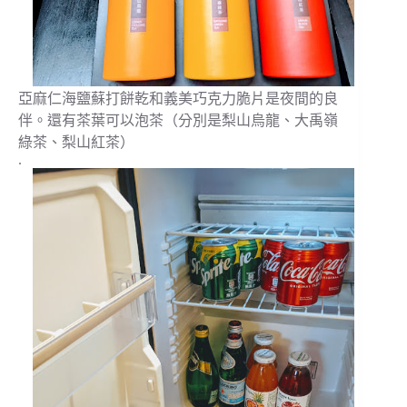
亞麻仁海鹽蘇打餅乾和義美巧克力脆片是夜間的良
伴。還有茶葉可以泡茶（分別是梨山烏龍、大禹嶺
綠茶、梨山紅茶）
.