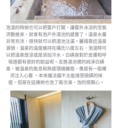
泡湯的時候也可以把窗戶打開，讓窗外冰涼的空氣
流動進來，就會有泡戶外湯池的感覺了。溫泉水量
非常充沛，很快就可以把湯池注滿。麗禧靠近溫泉
源頭，溫泉的溫度維持在攝氏55度左右，泡湯時可
以把溫泉放涼或是添加冷水。白磺泉對於皮膚和呼
吸道都有很好的助益呢。
走進湯池裡的純淨白磺
泉，被溫泉的氣息和熱度環繞擁抱，像是有一股暖
流注入心靈 。
本來魔法貓不太能接受硫磺的味
道，但是在這邊她也泡了兩次澡，泡的很開心。
.