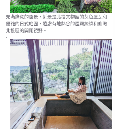
充滿綠意的窗景，近景是北投文物館的灰色屋瓦和
優雅的日式庭園，遠處有地熱谷的煙霧繚繞和俯瞰
北投區的開闊視野。
.