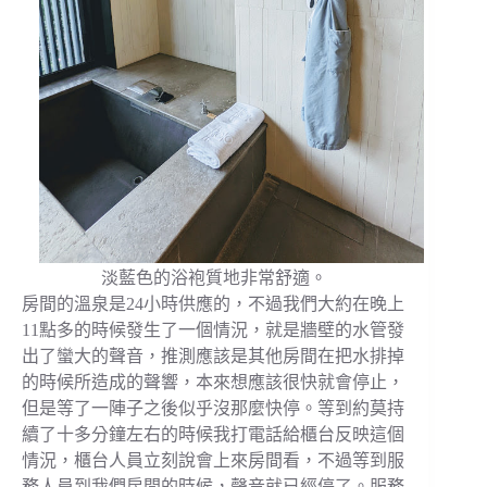
淡藍色的浴袍質地非常舒適。
房間的溫泉是24小時供應的，不過我們大約在晚上
11點多的時候發生了一個情況，就是牆壁的水管發
出了蠻大的聲音，推測應該是其他房間在把水排掉
的時候所造成的聲響，本來想應該很快就會停止，
但是等了一陣子之後似乎沒那麼快停。等到約莫持
續了十多分鐘左右的時候我打電話給櫃台反映這個
情況，櫃台人員立刻說會上來房間看，不過等到服
務人員到我們房間的時候，聲音就已經停了。服務