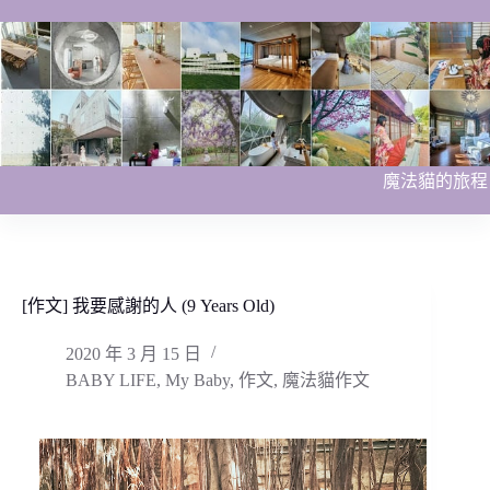
跳
至
主
要
內
容
魔法貓的旅程
[作文] 我要感謝的人 (9 Years Old)
2020 年 3 月 15 日
BABY LIFE
,
My Baby
,
作文
,
魔法貓作文