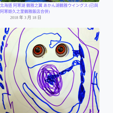
北海道 阿寒湖 鶴雅之翼 あかん湖鶴雅ウイングス (已與
阿寒遊久之里鶴雅飯店合併)
2018 年 3 月 18 日