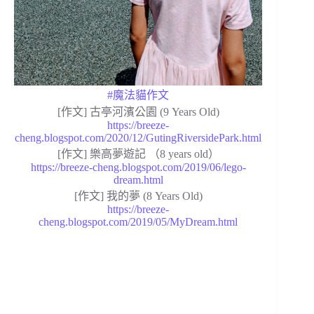
#魔法貓作文
[作文] 古亭河濱公園 (9 Years Old)
https://breeze-
cheng.blogspot.com/2020/12/GutingRiversidePark.html
[作文] 樂高夢遊記 （8 years old）
https://breeze-cheng.blogspot.com/2019/06/lego-
dream.html
[作文] 我的夢 (8 Years Old)
https://breeze-
cheng.blogspot.com/2019/05/MyDream.html