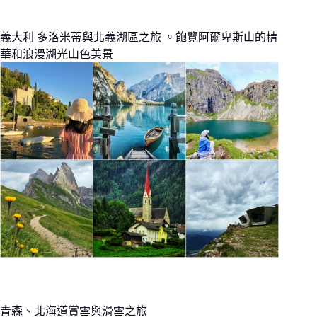
義大利 多洛米蒂與北義湖區之旅 。飽覽阿爾卑斯山的精
華和浪漫湖光山色美景
青森、北海道賞雪與滑雪之旅