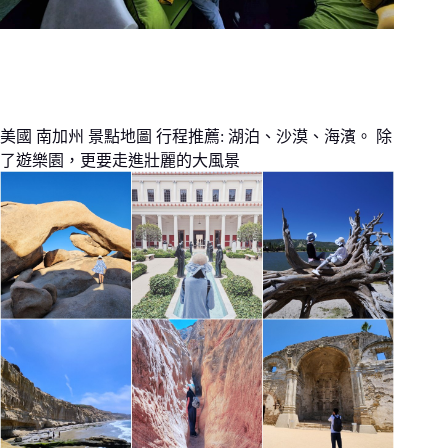
美國 南加州 景點地圖 行程推薦: 湖泊、沙漠、海濱。 除
了遊樂園，更要走進壯麗的大風景