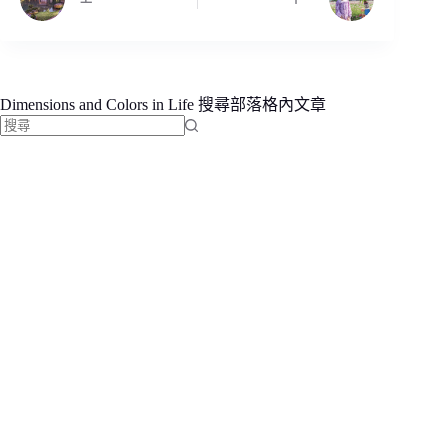
Dimensions and Colors in Life 搜尋部落格內文章
找
不
到
符
合
條
件
的
結
果