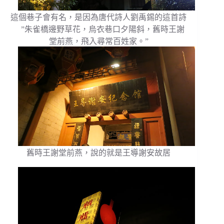
這個巷子會有名，是因為唐代詩人劉禹錫的這首詩
”朱雀橋邊野草花，烏衣巷口夕陽斜，舊時王謝
堂前燕，飛入尋常百姓家。”
舊時王謝堂前燕，說的就是王導謝安故居