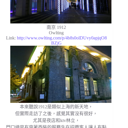
南京 1912
Owlting
Link:
http://www.owlting.com/p/4b8s0olDUvy0apjqO8
BZjG
本來聽說1912是類似上海的新天地，
但實際走訪了之後，感覺其實沒有很好，
尤其是夜店和ktv林立，
門口總是有穿著西裝的服務生在招攬客人讓人有點