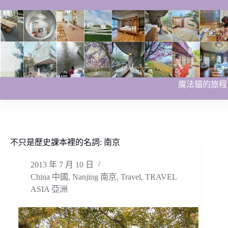
跳
至
主
要
內
容
魔法貓的旅程
不只是歷史課本裡的名詞: 南京
2013 年 7 月 10 日
China 中國
,
Nanjing 南京
,
Travel
,
TRAVEL
ASIA 亞洲