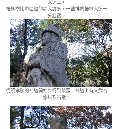
大道上，
梧桐樹比市區裡的高大許多，一整排的梧桐大道十
分壯觀。
從明孝陵的神道開始步行到陵寢，神道上有文武石
像以及石獸。