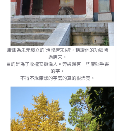
康熙為朱元璋立的[治隆唐宋]碑，稱讚他的功績勝
過唐宋。
目的是為了收攏安撫漢人。旁邊還有一些康熙手書
的字，
不得不說康熙的字寫的真的很漂亮。