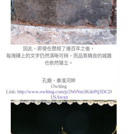
因此，即使在歷經了幾百年之後，
每塊磚上的文字仍然清晰可辨，而品質精良的城牆
也依然聳立。
孔廟、秦淮河畔
Owlting
Link:
http://www.owlting.com/p/2WrNm3KdePtj3DCD
1NAwxn