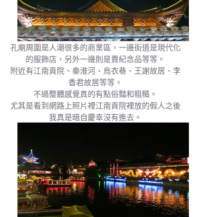
孔廟周圍是人潮很多的商業區，一邊街道是現代化
的服飾店，另外一邊則是賣紀念品等等。
附近有江南貢院、秦淮河、烏衣巷、王謝故居、李
香君故居等等。
不過整體感覺真的有點俗豔和粗糙。
尤其是看到網路上照片裡江南貢院裡放的假人之後
我真是暗自慶幸沒有進去。