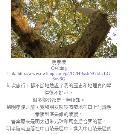
明孝陵
Owlting
Link:
http://www.owlting.com/p/2D2H9xskNGtdIcLGi
6vv6G
每次旅行，都不斷地驗證了我的歷史和地理真的學
得很不好><，
很多部分都是一無所知。
到明孝陵之前，我和朋友吱吱喳喳地在車上討論明
孝陵到底是誰的陵寢。
答案原來是明太祖朱元璋和馬皇后合葬的墓。
明孝陵就座落在中山陵景區中，進入中山陵景區的