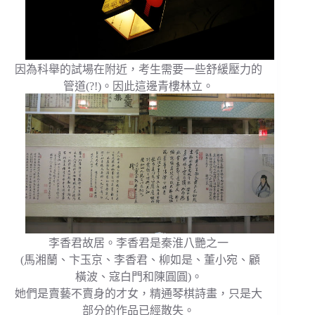
因為科舉的試場在附近，考生需要一些舒緩壓力的
管道(?!)。因此這邊青樓林立。
李香君故居。李香君是秦淮八艷之一
(馬湘蘭、卞玉京、李香君、柳如是、董小宛、顧
橫波、寇白門和陳圓圓)。
她們是賣藝不賣身的才女，精通琴棋詩畫，只是大
部分的作品已經散失。