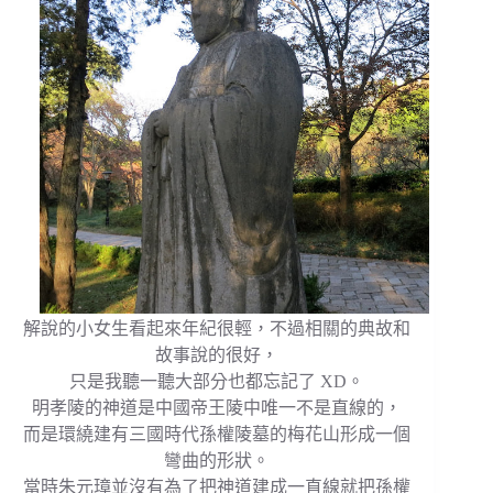
解說的小女生看起來年紀很輕，不過相關的典故和
故事說的很好，
只是我聽一聽大部分也都忘記了 XD。
明孝陵的神道是中國帝王陵中唯一不是直線的，
而是環繞建有三國時代孫權陵墓的梅花山形成一個
彎曲的形狀。
當時朱元璋並沒有為了把神道建成一直線就把孫權