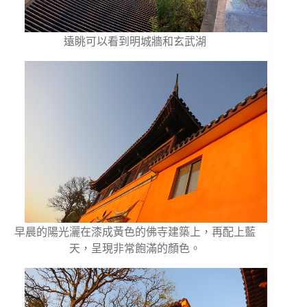
遠眺可以看到明城牆和玄武湖
早晨的陽光灑在漆成黃色的佛寺建築上，再配上藍
天，呈現非常飽滿的顏色。