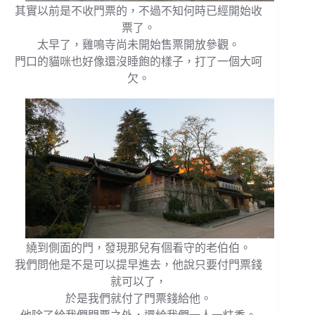
其實以前是不收門票的，不過不知何時已經開始收
票了。
太早了，雞鳴寺尚未開始售票開放參觀。
門口的貓咪也好像還沒睡飽的樣子，打了一個大呵
欠。
繞到側面的門，發現那兒有個看守的老伯伯。
我們問他是不是可以提早進去，他說只要付門票錢
就可以了，
於是我們就付了門票錢給他。